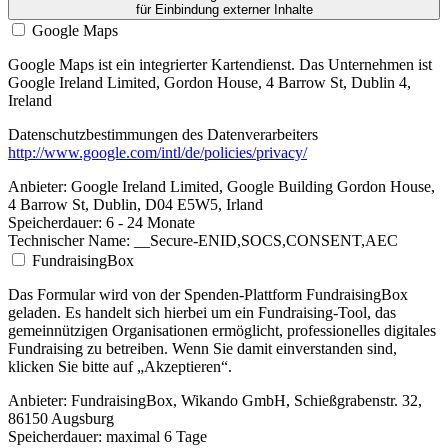
für Einbindung externer Inhalte
Google Maps
Google Maps ist ein integrierter Kartendienst. Das Unternehmen ist
Google Ireland Limited, Gordon House, 4 Barrow St, Dublin 4,
Ireland
Datenschutzbestimmungen des Datenverarbeiters
http://www.google.com/intl/de/policies/privacy/
Anbieter:
Google Ireland Limited, Google Building Gordon House,
4 Barrow St, Dublin, D04 E5W5, Irland
Speicherdauer:
6 - 24 Monate
Technischer Name:
__Secure-ENID,SOCS,CONSENT,AEC
FundraisingBox
Das Formular wird von der Spenden-Plattform FundraisingBox
geladen. Es handelt sich hierbei um ein Fundraising-Tool, das
gemeinnützigen Organisationen ermöglicht, professionelles digitales
Fundraising zu betreiben. Wenn Sie damit einverstanden sind,
klicken Sie bitte auf „Akzeptieren“.
Anbieter:
FundraisingBox, Wikando GmbH, Schießgrabenstr. 32,
86150 Augsburg
Speicherdauer:
maximal 6 Tage