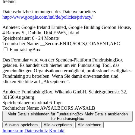
Ireland
Datenschutzbestimmungen des Datenverarbeiters
http://www.google.com/intl/de/policies/privacy/
Anbieter:
Google Ireland Limited, Google Building Gordon House,
4 Barrow St, Dublin, D04 E5W5, Irland
Speicherdauer:
6 - 24 Monate
Technischer Name:
__Secure-ENID,SOCS,CONSENT,AEC
FundraisingBox
Das Formular wird von der Spenden-Plattform FundraisingBox
geladen. Es handelt sich hierbei um ein Fundraising-Tool, das
gemeinnützigen Organisationen ermöglicht, professionelles digitales
Fundraising zu betreiben. Wenn Sie damit einverstanden sind,
klicken Sie bitte auf „Akzeptieren“.
Anbieter:
FundraisingBox, Wikando GmbH, Schießgrabenstr. 32,
86150 Augsburg
Speicherdauer:
maximal 6 Tage
Technischer Name:
AWSALBCORS,AWSALB
Mehr Details einblenden
für FundraisingBox
Mehr Details ausblenden
für FundraisingBox
Auswahl speichern
Alle akzeptieren
Alle ablehnen
Impressum
Datenschutz
Kontakt