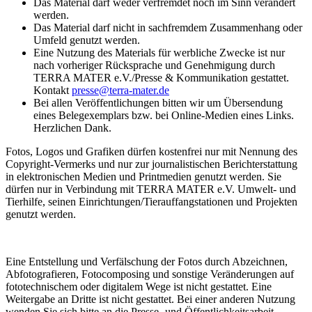
Das Material darf weder verfremdet noch im Sinn verändert
werden.
Das Material darf nicht in sachfremdem Zusammenhang oder
Umfeld genutzt werden.
Eine Nutzung des Materials für werbliche Zwecke ist nur
nach vorheriger Rücksprache und Genehmigung durch
TERRA MATER e.V./Presse & Kommunikation gestattet.
Kontakt
presse@terra-mater.de
Bei allen Veröffentlichungen bitten wir um Übersendung
eines Belegexemplars bzw. bei Online-Medien eines Links.
Herzlichen Dank.
Fotos, Logos und Grafiken dürfen kostenfrei nur mit Nennung des
Copyright-Vermerks und nur zur journalistischen Berichterstattung
in elektronischen Medien und Printmedien genutzt werden. Sie
dürfen nur in Verbindung mit TERRA MATER e.V. Umwelt- und
Tierhilfe, seinen Einrichtungen/Tierauffangstationen und Projekten
genutzt werden.
Eine Entstellung und Verfälschung der Fotos durch Abzeichnen,
Abfotografieren, Fotocomposing und sonstige Veränderungen auf
fototechnischem oder digitalem Wege ist nicht gestattet. Eine
Weitergabe an Dritte ist nicht gestattet. Bei einer anderen Nutzung
wenden Sie sich bitte an die Presse- und Öffentlichkeitsarbeit.