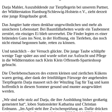
Darja Mahler, Auszubildende zur Tierpflegerin bei unserem Partner,
der Wildtierstation Hamburg/Schleswig-Holstein e.V., zieht derzeit
eine junge Ringeltaube groß.
Das Jungtier hatte einen denkbar ungewöhnlichen und mehr als
unsicheren Lebensstart:
Bei Baumfällarbeiten wurde ein Taubennest
zerstört, ein einziges Ei blieb unversehrt. Die Finder legten es einer
brütenden Gans ins Nest, in der Hoffnung, ein Tierleben, das noch
nicht einmal begonnen hatte, retten zu können.
Und tatsächlich – der Versuch glückte. Die junge Taube schlüpfte
wenige Tage später aus und wurde sofort zur Aufzucht und Pflege
in die Wildtierstation nach Klein Klein Offenseth-Sparrieshoop
gebracht.
Die Überlebenschancen des extrem kleinen und zierlichen Kükens
waren gering, aber dank der feinfühligen Fürsorge der angehenden
Tierpflegerin Darja mausert sich der Winzling Tag für Tag und kann
hoffentlich in diesem Sommer gesund und munter ausgewildert
werden.
„Wir sind sehr stolz auf Darja, die ihre Ausbildung bisher großartig
gemeistert hat“, loben Stationsleiter Katharina und Christian
Erdmann. „Im April steht ihre Zwischenprüfung an. Dafür drücken