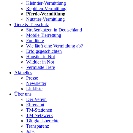
Kleintier-Vermittlung
Reptilien-Vermittlung
Pferde-Vermittlung
Nutztier-Vermittlung
Tiere & Tierschutz
Straßenkatzen in Deutschland
Mobile Tierrettung
Fundtiere
Wie läuft eine Vermittlung ab?
Erfolgsgeschichten
Haustier in Not
Wildtier in Not
Vermisste Tiere
Aktuelles
Presse
Newsletter
Linkliste
Über uns
Der Verein
Ehrenamt
TM-Stationen
TM Netzwerk
Tätigkeitsberichte
Transparenz
Jobs