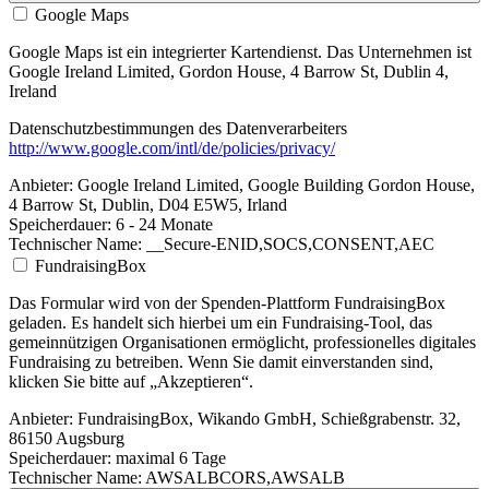
Google Maps
Google Maps ist ein integrierter Kartendienst. Das Unternehmen ist
Google Ireland Limited, Gordon House, 4 Barrow St, Dublin 4,
Ireland
Datenschutzbestimmungen des Datenverarbeiters
http://www.google.com/intl/de/policies/privacy/
Anbieter:
Google Ireland Limited, Google Building Gordon House,
4 Barrow St, Dublin, D04 E5W5, Irland
Speicherdauer:
6 - 24 Monate
Technischer Name:
__Secure-ENID,SOCS,CONSENT,AEC
FundraisingBox
Das Formular wird von der Spenden-Plattform FundraisingBox
geladen. Es handelt sich hierbei um ein Fundraising-Tool, das
gemeinnützigen Organisationen ermöglicht, professionelles digitales
Fundraising zu betreiben. Wenn Sie damit einverstanden sind,
klicken Sie bitte auf „Akzeptieren“.
Anbieter:
FundraisingBox, Wikando GmbH, Schießgrabenstr. 32,
86150 Augsburg
Speicherdauer:
maximal 6 Tage
Technischer Name:
AWSALBCORS,AWSALB