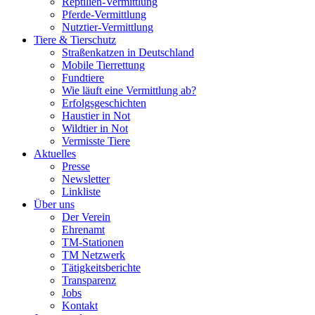
Reptilien-Vermittlung
Pferde-Vermittlung
Nutztier-Vermittlung
Tiere & Tierschutz
Straßenkatzen in Deutschland
Mobile Tierrettung
Fundtiere
Wie läuft eine Vermittlung ab?
Erfolgsgeschichten
Haustier in Not
Wildtier in Not
Vermisste Tiere
Aktuelles
Presse
Newsletter
Linkliste
Über uns
Der Verein
Ehrenamt
TM-Stationen
TM Netzwerk
Tätigkeitsberichte
Transparenz
Jobs
Kontakt