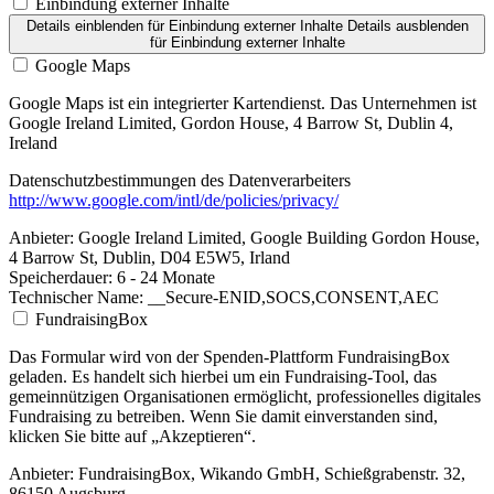
Einbindung externer Inhalte
Details einblenden
für Einbindung externer Inhalte
Details ausblenden
für Einbindung externer Inhalte
Google Maps
Google Maps ist ein integrierter Kartendienst. Das Unternehmen ist
Google Ireland Limited, Gordon House, 4 Barrow St, Dublin 4,
Ireland
Datenschutzbestimmungen des Datenverarbeiters
http://www.google.com/intl/de/policies/privacy/
Anbieter:
Google Ireland Limited, Google Building Gordon House,
4 Barrow St, Dublin, D04 E5W5, Irland
Speicherdauer:
6 - 24 Monate
Technischer Name:
__Secure-ENID,SOCS,CONSENT,AEC
FundraisingBox
Das Formular wird von der Spenden-Plattform FundraisingBox
geladen. Es handelt sich hierbei um ein Fundraising-Tool, das
gemeinnützigen Organisationen ermöglicht, professionelles digitales
Fundraising zu betreiben. Wenn Sie damit einverstanden sind,
klicken Sie bitte auf „Akzeptieren“.
Anbieter:
FundraisingBox, Wikando GmbH, Schießgrabenstr. 32,
86150 Augsburg