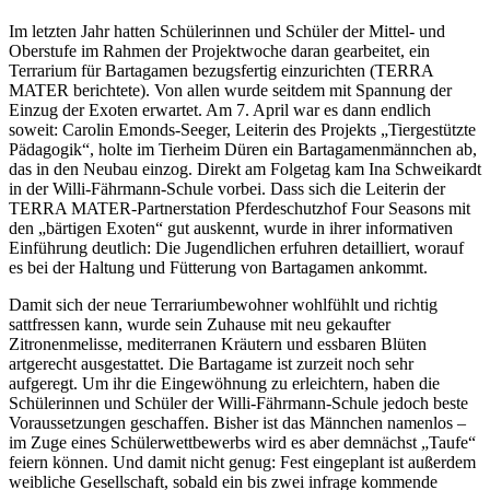
Im letzten Jahr hatten Schülerinnen und Schüler der Mittel- und
Oberstufe im Rahmen der Projektwoche daran gearbeitet, ein
Terrarium für Bartagamen bezugsfertig einzurichten (TERRA
MATER berichtete). Von allen wurde seitdem mit Spannung der
Einzug der Exoten erwartet. Am 7. April war es dann endlich
soweit: Carolin Emonds-Seeger, Leiterin des Projekts „Tiergestützte
Pädagogik“, holte im Tierheim Düren ein Bartagamenmännchen ab,
das in den Neubau einzog. Direkt am Folgetag kam Ina Schweikardt
in der Willi-Fährmann-Schule vorbei. Dass sich die Leiterin der
TERRA MATER-Partnerstation Pferdeschutzhof Four Seasons mit
den „bärtigen Exoten“ gut auskennt, wurde in ihrer informativen
Einführung deutlich: Die Jugendlichen erfuhren detailliert, worauf
es bei der Haltung und Fütterung von Bartagamen ankommt.
Damit sich der neue Terrariumbewohner wohlfühlt und richtig
sattfressen kann, wurde sein Zuhause mit neu gekaufter
Zitronenmelisse, mediterranen Kräutern und essbaren Blüten
artgerecht ausgestattet. Die Bartagame ist zurzeit noch sehr
aufgeregt. Um ihr die Eingewöhnung zu erleichtern, haben die
Schülerinnen und Schüler der Willi-Fährmann-Schule jedoch beste
Voraussetzungen geschaffen.
Bisher ist das Männchen namenlos –
im Zuge eines Schülerwettbewerbs wird es aber demnächst „Taufe“
feiern können. Und damit nicht genug: Fest eingeplant ist außerdem
weibliche Gesellschaft, sobald ein bis zwei infrage kommende