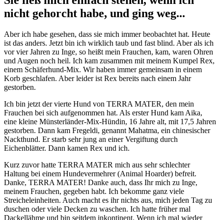
nicht gehorcht habe, und ging weg...
Aber ich habe gesehen, dass sie mich immer beobachtet hat. Heute
ist das anders. Jetzt bin ich wirklich taub und fast blind. Aber als ich
vor vier Jahren zu Inge, so heißt mein Frauchen, kam, waren Ohren
und Augen noch heil. Ich kam zusammen mit meinem Kumpel Rex,
einem Schäferhund-Mix. Wir haben immer gemeinsam in einem
Korb geschlafen. Aber leider ist Rex bereits nach einem Jahr
gestorben.
Ich bin jetzt der vierte Hund von TERRA MATER, den mein
Frauchen bei sich aufgenommen hat. Als erster Hund kam Aika,
eine kleine Münsterländer-Mix-Hündin, 16 Jahre alt, mit 17,5 Jahren
gestorben. Dann kam Fregeldi, genannt Mahatma, ein chinesischer
Nackthund. Er starb sehr jung an einer Vergiftung durch
Eichenblätter. Dann kamen Rex und ich.
Kurz zuvor hatte TERRA MATER mich aus sehr schlechter
Haltung bei einem Hundevermehrer (Animal Hoarder) befreit.
Danke, TERRA MATER!
Danke auch, dass Ihr mich zu Inge,
meinem Frauchen, gegeben habt. Ich bekomme ganz viele
Streicheleinheiten. Auch macht es ihr nichts aus, mich jeden Tag zu
duschen oder viele Decken zu waschen. Ich hatte früher mal
Dackellähme und bin seitdem inkontinent. Wenn ich mal wieder