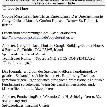
für Einbindung externer Inhalte
Google Maps
Google Maps ist ein integrierter Kartendienst. Das Unternehmen ist
Google Ireland Limited, Gordon House, 4 Barrow St, Dublin 4,
Ireland
Datenschutzbestimmungen des Datenverarbeiters
http://www.google.com/intl/de/policies/privacy/
Anbieter:
Google Ireland Limited, Google Building Gordon House,
4 Barrow St, Dublin, D04 E5W5, Irland
Speicherdauer:
6 - 24 Monate
Technischer Name:
__Secure-ENID,SOCS,CONSENT,AEC
FundraisingBox
Das Formular wird von der Spenden-Plattform FundraisingBox
geladen. Es handelt sich hierbei um ein Fundraising-Tool, das
gemeinnützigen Organisationen ermöglicht, professionelles digitales
Fundraising zu betreiben. Wenn Sie damit einverstanden sind,
klicken Sie bitte auf „Akzeptieren“.
Anbieter:
FundraisingBox, Wikando GmbH, Schießgrabenstr. 32,
86150 Augsburg
Speicherdauer:
maximal 6 Tage