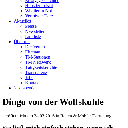
Erfolgsgeschichten
Haustier in Not
Wildtier in Not
Vermisste Tiere
Aktuelles
Presse
Newsletter
Linkliste
Über uns
Der Verein
Ehrenamt
TM-Stationen
TM Netzwerk
Tätigkeitsberichte
Transparenz
Jobs
Kontakt
Jetzt spenden
Dingo von der Wolfskuhle
veröffentlicht am
24.03.2016
in
Retten & Mobile Tierrettung
Sie ließ mich einfach stehen, wenn ich