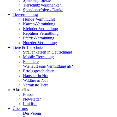
Spendenprojekte
Tierschutz verschenken
Spendenerfolge - Danke
Tiervermittlung
Hunde-Vermittlung
Katzen-Vermittlung
Kleintier-Vermittlung
Reptilien-Vermittlung
Pferde-Vermittlung
Nutztier-Vermittlung
Tiere & Tierschutz
Straßenkatzen in Deutschland
Mobile Tierrettung
Fundtiere
Wie läuft eine Vermittlung ab?
Erfolgsgeschichten
Haustier in Not
Wildtier in Not
Vermisste Tiere
Aktuelles
Presse
Newsletter
Linkliste
Über uns
Der Verein