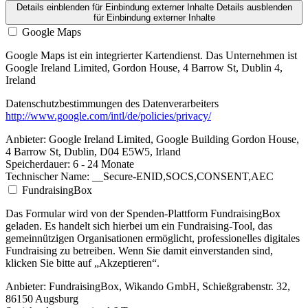
Details einblenden
für Einbindung externer Inhalte
Details ausblenden
für Einbindung externer Inhalte
Google Maps
Google Maps ist ein integrierter Kartendienst. Das Unternehmen ist
Google Ireland Limited, Gordon House, 4 Barrow St, Dublin 4,
Ireland
Datenschutzbestimmungen des Datenverarbeiters
http://www.google.com/intl/de/policies/privacy/
Anbieter:
Google Ireland Limited, Google Building Gordon House,
4 Barrow St, Dublin, D04 E5W5, Irland
Speicherdauer:
6 - 24 Monate
Technischer Name:
__Secure-ENID,SOCS,CONSENT,AEC
FundraisingBox
Das Formular wird von der Spenden-Plattform FundraisingBox
geladen. Es handelt sich hierbei um ein Fundraising-Tool, das
gemeinnützigen Organisationen ermöglicht, professionelles digitales
Fundraising zu betreiben. Wenn Sie damit einverstanden sind,
klicken Sie bitte auf „Akzeptieren“.
Anbieter:
FundraisingBox, Wikando GmbH, Schießgrabenstr. 32,
86150 Augsburg