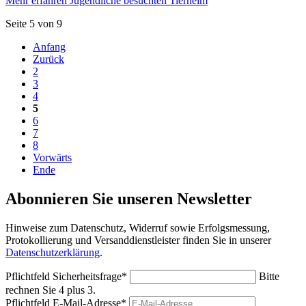
Mehr erfahren
Jugendliche besuchten Tierheim
Seite 5 von 9
Anfang
Zurück
2
3
4
5
6
7
8
Vorwärts
Ende
Abonnieren Sie unseren Newsletter
Hinweise zum Datenschutz, Widerruf sowie Erfolgsmessung,
Protokollierung und Versanddienstleister finden Sie in unserer
Datenschutzerklärung
.
Pflichtfeld
Sicherheitsfrage
*
Bitte
rechnen Sie 4 plus 3.
Pflichtfeld
E-Mail-Adresse
*