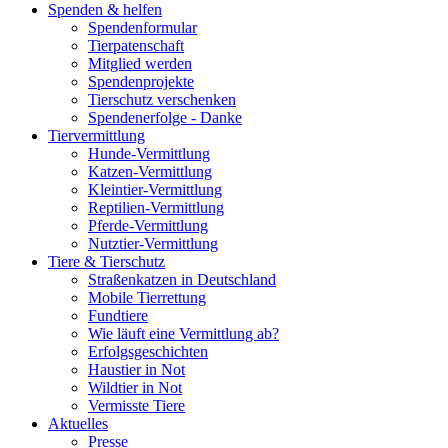
Spenden & helfen
Spendenformular
Tierpatenschaft
Mitglied werden
Spendenprojekte
Tierschutz verschenken
Spendenerfolge - Danke
Tiervermittlung
Hunde-Vermittlung
Katzen-Vermittlung
Kleintier-Vermittlung
Reptilien-Vermittlung
Pferde-Vermittlung
Nutztier-Vermittlung
Tiere & Tierschutz
Straßenkatzen in Deutschland
Mobile Tierrettung
Fundtiere
Wie läuft eine Vermittlung ab?
Erfolgsgeschichten
Haustier in Not
Wildtier in Not
Vermisste Tiere
Aktuelles
Presse