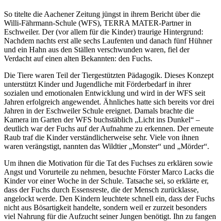
So titelte die Aachener Zeitung jüngst in ihrem Bericht über die
Willi-Fährmann-Schule (WFS), TERRA MATER-Partner in
Eschweiler. Der (vor allem für die Kinder) traurige Hintergrund:
Nachdem nachts erst alle sechs Laufenten und danach fünf Hühner
und ein Hahn aus den Ställen verschwunden waren, fiel der
Verdacht auf einen alten Bekannten: den Fuchs.
Die Tiere waren Teil der Tiergestützten Pädagogik. Dieses Konzept
unterstützt Kinder und Jugendliche mit Förderbedarf in ihrer
sozialen und emotionalen Entwicklung und wird in der WFS seit
Jahren erfolgreich angewendet.
Ähnliches hatte sich bereits vor drei
Jahren in der Eschweiler Schule ereignet. Damals brachte die
Kamera im Garten der WFS buchstäblich „Licht ins Dunkel“ –
deutlich war der Fuchs auf der Aufnahme zu erkennen. Der erneute
Raub traf die Kinder verständlicherweise sehr. Viele von ihnen
waren verängstigt, nannten das Wildtier „Monster“ und „Mörder“.
Um ihnen die Motivation für die Tat des Fuchses zu erklären sowie
Angst und Vorurteile zu nehmen, besuchte Förster Marco Lacks die
Kinder vor einer Woche in der Schule. Tatsache sei, so erklärte er,
dass der Fuchs durch Essensreste, die der Mensch zurücklasse,
angelockt werde. Den Kindern leuchtete schnell ein, dass der Fuchs
nicht aus Bösartigkeit handelte, sondern weil er zurzeit besonders
viel Nahrung für die Aufzucht seiner Jungen benötigt.
Ihn zu fangen