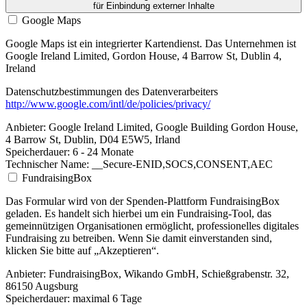
für Einbindung externer Inhalte
Google Maps
Google Maps ist ein integrierter Kartendienst. Das Unternehmen ist
Google Ireland Limited, Gordon House, 4 Barrow St, Dublin 4,
Ireland
Datenschutzbestimmungen des Datenverarbeiters
http://www.google.com/intl/de/policies/privacy/
Anbieter:
Google Ireland Limited, Google Building Gordon House,
4 Barrow St, Dublin, D04 E5W5, Irland
Speicherdauer:
6 - 24 Monate
Technischer Name:
__Secure-ENID,SOCS,CONSENT,AEC
FundraisingBox
Das Formular wird von der Spenden-Plattform FundraisingBox
geladen. Es handelt sich hierbei um ein Fundraising-Tool, das
gemeinnützigen Organisationen ermöglicht, professionelles digitales
Fundraising zu betreiben. Wenn Sie damit einverstanden sind,
klicken Sie bitte auf „Akzeptieren“.
Anbieter:
FundraisingBox, Wikando GmbH, Schießgrabenstr. 32,
86150 Augsburg
Speicherdauer:
maximal 6 Tage