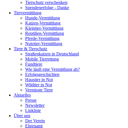
Tierschutz verschenken
Spendenerfolge - Danke
Tiervermittlung
Hunde-Vermittlung
Katzen-Vermittlung
Kleintier-Vermittlung
Reptilien-Vermittlung
Pferde-Vermittlung
Nutztier-Vermittlung
Tiere & Tierschutz
Straßenkatzen in Deutschland
Mobile Tierrettung
Fundtiere
Wie läuft eine Vermittlung ab?
Erfolgsgeschichten
Haustier in Not
Wildtier in Not
Vermisste Tiere
Aktuelles
Presse
Newsletter
Linkliste
Über uns
Der Verein
Ehrenamt