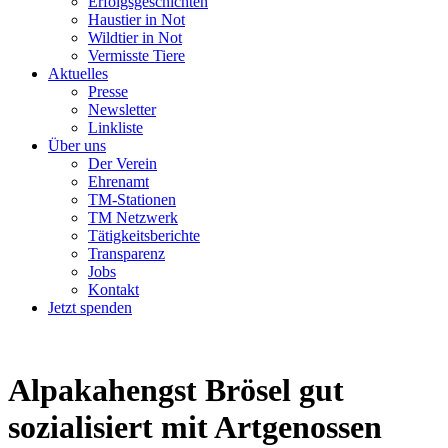
Erfolgsgeschichten
Haustier in Not
Wildtier in Not
Vermisste Tiere
Aktuelles
Presse
Newsletter
Linkliste
Über uns
Der Verein
Ehrenamt
TM-Stationen
TM Netzwerk
Tätigkeitsberichte
Transparenz
Jobs
Kontakt
Jetzt spenden
Alpakahengst Brösel
gut
sozialisiert mit Artgenossen