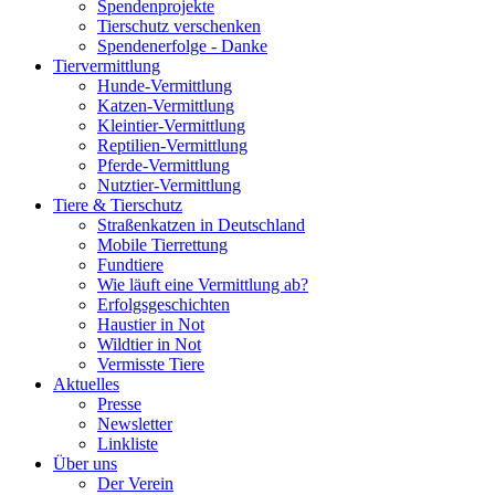
Spendenprojekte
Tierschutz verschenken
Spendenerfolge - Danke
Tiervermittlung
Hunde-Vermittlung
Katzen-Vermittlung
Kleintier-Vermittlung
Reptilien-Vermittlung
Pferde-Vermittlung
Nutztier-Vermittlung
Tiere & Tierschutz
Straßenkatzen in Deutschland
Mobile Tierrettung
Fundtiere
Wie läuft eine Vermittlung ab?
Erfolgsgeschichten
Haustier in Not
Wildtier in Not
Vermisste Tiere
Aktuelles
Presse
Newsletter
Linkliste
Über uns
Der Verein