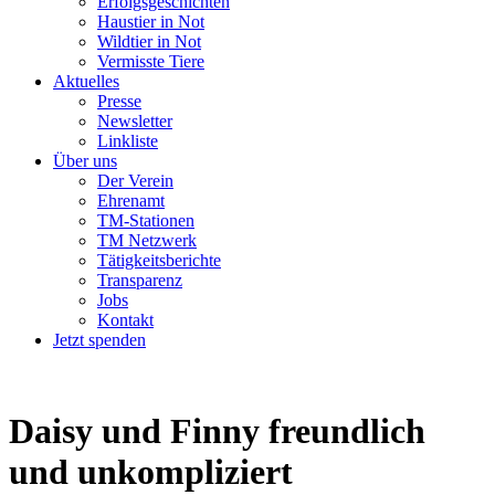
Erfolgsgeschichten
Haustier in Not
Wildtier in Not
Vermisste Tiere
Aktuelles
Presse
Newsletter
Linkliste
Über uns
Der Verein
Ehrenamt
TM-Stationen
TM Netzwerk
Tätigkeitsberichte
Transparenz
Jobs
Kontakt
Jetzt spenden
Daisy und Finny
freundlich
und unkompliziert