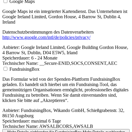
Google Maps
Google Maps ist ein integrierter Kartendienst. Das Unternehmen ist
Google Ireland Limited, Gordon House, 4 Barrow St, Dublin 4,
Ireland
Datenschutzbestimmungen des Datenverarbeiters
http://www.google.com/intl/de/policies/privacy/
Anbieter:
Google Ireland Limited, Google Building Gordon House,
4 Barrow St, Dublin, D04 E5W5, Irland
Speicherdauer:
6 - 24 Monate
Technischer Name:
__Secure-ENID,SOCS,CONSENT,AEC
FundraisingBox
Das Formular wird von der Spenden-Plattform FundraisingBox
geladen. Es handelt sich hierbei um ein Fundraising-Tool, das
gemeinnützigen Organisationen ermöglicht, professionelles digitales
Fundraising zu betreiben. Wenn Sie damit einverstanden sind,
klicken Sie bitte auf „Akzeptieren“.
Anbieter:
FundraisingBox, Wikando GmbH, Schießgrabenstr. 32,
86150 Augsburg
Speicherdauer:
maximal 6 Tage
Technischer Name:
AWSALBCORS,AWSALB