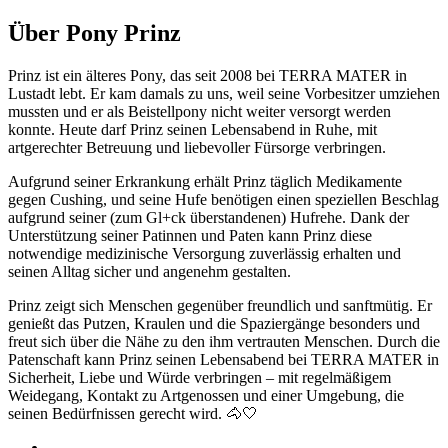
Über Pony Prinz
Prinz ist ein älteres Pony, das seit 2008 bei TERRA MATER in
Lustadt lebt. Er kam damals zu uns, weil seine Vorbesitzer umziehen
mussten und er als Beistellpony nicht weiter versorgt werden
konnte. Heute darf Prinz seinen Lebensabend in Ruhe, mit
artgerechter Betreuung und liebevoller Fürsorge verbringen.
Aufgrund seiner Erkrankung erhält Prinz täglich Medikamente
gegen Cushing, und seine Hufe benötigen einen speziellen Beschlag
aufgrund seiner (zum Gl+ck überstandenen) Hufrehe. Dank der
Unterstützung seiner Patinnen und Paten kann Prinz diese
notwendige medizinische Versorgung zuverlässig erhalten und
seinen Alltag sicher und angenehm gestalten.
Prinz zeigt sich Menschen gegenüber freundlich und sanftmütig. Er
genießt das Putzen, Kraulen und die Spaziergänge besonders und
freut sich über die Nähe zu den ihm vertrauten Menschen. Durch die
Patenschaft kann Prinz seinen Lebensabend bei TERRA MATER in
Sicherheit, Liebe und Würde verbringen – mit regelmäßigem
Weidegang, Kontakt zu Artgenossen und einer Umgebung, die
seinen Bedürfnissen gerecht wird. 🐴🤍