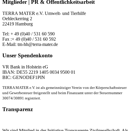
Mitglieder | PR & Öffentlichkeitsarbeit
TERRA MATER e.V. Umwelt- und Tierhilfe
Oehleckerring 2
22419 Hamburg
Tel: + 49 (0)40 / 531 60 590
Fax :+ 49 (0)40 / 531 60 592
E-Mail: tm-hh@terra-mater.de
Unser Spendenkonto
VR Bank in Holstein eG
IBAN: DE55 2219 1405 0034 9500 01
BIC: GENODEF1PIN
TERRA MATER e.V. ist als gemeinnütziger Verein von der Körperschaftssteuer
und Gewerbesteuer freigestellt und beim Finanzamt unter der Steuernummer
30074/30891 registriert.
Transparenz
Wir sind Mitglied in der Initiative Transparente Zivilgesellschaft. Als