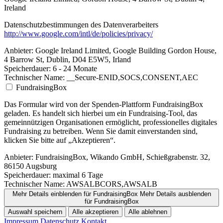
Ireland
Datenschutzbestimmungen des Datenverarbeiters
http://www.google.com/intl/de/policies/privacy/
Anbieter:
Google Ireland Limited, Google Building Gordon House,
4 Barrow St, Dublin, D04 E5W5, Irland
Speicherdauer:
6 - 24 Monate
Technischer Name:
__Secure-ENID,SOCS,CONSENT,AEC
FundraisingBox
Das Formular wird von der Spenden-Plattform FundraisingBox
geladen. Es handelt sich hierbei um ein Fundraising-Tool, das
gemeinnützigen Organisationen ermöglicht, professionelles digitales
Fundraising zu betreiben. Wenn Sie damit einverstanden sind,
klicken Sie bitte auf „Akzeptieren“.
Anbieter:
FundraisingBox, Wikando GmbH, Schießgrabenstr. 32,
86150 Augsburg
Speicherdauer:
maximal 6 Tage
Technischer Name:
AWSALBCORS,AWSALB
Mehr Details einblenden
für FundraisingBox
Mehr Details ausblenden
für FundraisingBox
Auswahl speichern
Alle akzeptieren
Alle ablehnen
Impressum
Datenschutz
Kontakt