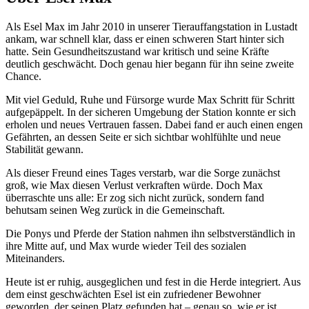
Als Esel Max im Jahr 2010 in unserer Tierauffangstation in Lustadt
ankam, war schnell klar, dass er einen schweren Start hinter sich
hatte. Sein Gesundheitszustand war kritisch und seine Kräfte
deutlich geschwächt. Doch genau hier begann für ihn seine zweite
Chance.
Mit viel Geduld, Ruhe und Fürsorge wurde Max Schritt für Schritt
aufgepäppelt. In der sicheren Umgebung der Station konnte er sich
erholen und neues Vertrauen fassen. Dabei fand er auch einen engen
Gefährten, an dessen Seite er sich sichtbar wohlfühlte und neue
Stabilität gewann.
Als dieser Freund eines Tages verstarb, war die Sorge zunächst
groß, wie Max diesen Verlust verkraften würde. Doch Max
überraschte uns alle: Er zog sich nicht zurück, sondern fand
behutsam seinen Weg zurück in die Gemeinschaft.
Die Ponys und Pferde der Station nahmen ihn selbstverständlich in
ihre Mitte auf, und Max wurde wieder Teil des sozialen
Miteinanders.
Heute ist er ruhig, ausgeglichen und fest in die Herde integriert. Aus
dem einst geschwächten Esel ist ein zufriedener Bewohner
geworden, der seinen Platz gefunden hat – genau so, wie er ist.