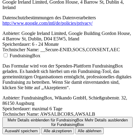
Google Ireland Limited, Gordon House, 4 Barrow St, Dublin 4,
Ireland
Datenschutzbestimmungen des Datenverarbeiters
http://www.google.com/intl/de/policies/privacy/
Anbieter:
Google Ireland Limited, Google Building Gordon House,
4 Barrow St, Dublin, D04 E5W5, Irland
Speicherdauer:
6 - 24 Monate
Technischer Name:
__Secure-ENID,SOCS,CONSENT,AEC
FundraisingBox
Das Formular wird von der Spenden-Plattform FundraisingBox
geladen. Es handelt sich hierbei um ein Fundraising-Tool, das
gemeinnützigen Organisationen ermöglicht, professionelles digitales
Fundraising zu betreiben. Wenn Sie damit einverstanden sind,
klicken Sie bitte auf „Akzeptieren“.
Anbieter:
FundraisingBox, Wikando GmbH, Schießgrabenstr. 32,
86150 Augsburg
Speicherdauer:
maximal 6 Tage
Technischer Name:
AWSALBCORS,AWSALB
Mehr Details einblenden
für FundraisingBox
Mehr Details ausblenden
für FundraisingBox
Auswahl speichern
Alle akzeptieren
Alle ablehnen