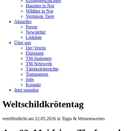
Erfolgsgeschichten
Haustier in Not
Wildtier in Not
Vermisste Tiere
Aktuelles
Presse
Newsletter
Linkliste
Über uns
Der Verein
Ehrenamt
TM-Stationen
TM Netzwerk
Tätigkeitsberichte
Transparenz
Jobs
Kontakt
Jetzt spenden
Weltschildkrötentag
veröffentlicht am
22.05.2026
in
Tipps & Wissenswertes