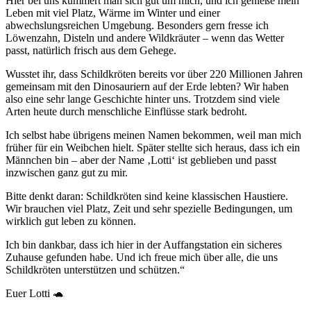
Hier bei uns kümmert man sich gut um mich, und ich genieße mein
Leben mit viel Platz, Wärme im Winter und einer
abwechslungsreichen Umgebung. Besonders gern fresse ich
Löwenzahn, Disteln und andere Wildkräuter – wenn das Wetter
passt, natürlich frisch aus dem Gehege.
Wusstet ihr, dass Schildkröten bereits vor über 220 Millionen Jahren
gemeinsam mit den Dinosauriern auf der Erde lebten? Wir haben
also eine sehr lange Geschichte hinter uns. Trotzdem sind viele
Arten heute durch menschliche Einflüsse stark bedroht.
Ich selbst habe übrigens meinen Namen bekommen, weil man mich
früher für ein Weibchen hielt. Später stellte sich heraus, dass ich ein
Männchen bin – aber der Name ‚Lotti‘ ist geblieben und passt
inzwischen ganz gut zu mir.
Bitte denkt daran: Schildkröten sind keine klassischen Haustiere.
Wir brauchen viel Platz, Zeit und sehr spezielle Bedingungen, um
wirklich gut leben zu können.
Ich bin dankbar, dass ich hier in der Auffangstation ein sicheres
Zuhause gefunden habe. Und ich freue mich über alle, die uns
Schildkröten unterstützen und schützen.“
Euer Lotti 🐢