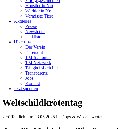
Erfolgsgeschichten
Haustier in Not
Wildtier in Not
Vermisste Tiere
Aktuelles
Presse
Newsletter
Linkliste
Über uns
Der Verein
Ehrenamt
TM-Stationen
TM Netzwerk
Tätigkeitsberichte
Transparenz
Jobs
Kontakt
Jetzt spenden
Weltschildkrötentag
veröffentlicht am
23.05.2025
in
Tipps & Wissenswertes