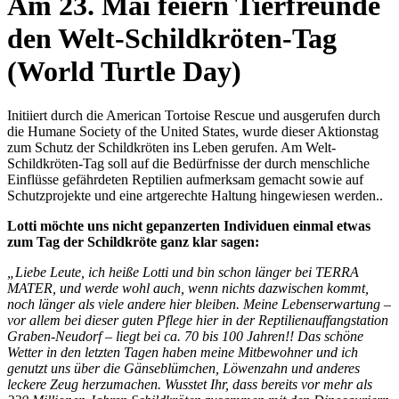
Am 23. Mai feiern Tierfreunde
den Welt-Schildkröten-Tag
(World Turtle Day)
Initiiert durch die American Tortoise Rescue und ausgerufen durch
die Humane Society of the United States, wurde dieser Aktionstag
zum Schutz der Schildkröten ins Leben gerufen. Am Welt-
Schildkröten-Tag soll auf die Bedürfnisse der durch menschliche
Einflüsse gefährdeten Reptilien aufmerksam gemacht sowie auf
Schutzprojekte und eine artgerechte Haltung hingewiesen werden..
Lotti möchte uns nicht gepanzerten Individuen einmal etwas
zum Tag der Schildkröte ganz klar sagen:
„Liebe Leute, ich heiße Lotti und bin schon länger bei TERRA
MATER, und werde wohl auch, wenn nichts dazwischen kommt,
noch länger als viele andere hier bleiben. Meine Lebenserwartung –
vor allem bei dieser guten Pflege hier in der Reptilienauffangstation
Graben-Neudorf – liegt bei ca. 70 bis 100 Jahren!! Das schöne
Wetter in den letzten Tagen haben meine Mitbewohner und ich
genutzt uns über die Gänseblümchen, Löwenzahn und anderes
leckere Zeug herzumachen. Wusstet Ihr, dass bereits vor mehr als