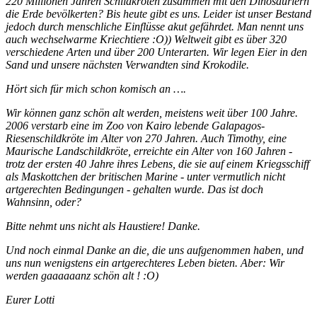
220 Millionen Jahren Schildkröten zusammen mit den Dinosauriern
die Erde bevölkerten? Bis heute gibt es uns. Leider ist unser Bestand
jedoch durch menschliche Einflüsse akut gefährdet. Man nennt uns
auch wechselwarme Kriechtiere :O)) Weltweit gibt es über 320
verschiedene Arten und über 200 Unterarten. Wir legen Eier in den
Sand und unsere nächsten Verwandten sind Krokodile.
Hört sich für mich schon komisch an ….
Wir können ganz schön alt werden, meistens weit über 100 Jahre.
2006 verstarb eine im Zoo von Kairo lebende Galapagos-
Riesenschildkröte im Alter von 270 Jahren. Auch Timothy, eine
Maurische Landschildkröte, erreichte ein Alter von 160 Jahren -
trotz der ersten 40 Jahre ihres Lebens, die sie auf einem Kriegsschiff
als Maskottchen der britischen Marine - unter vermutlich nicht
artgerechten Bedingungen - gehalten wurde. Das ist doch
Wahnsinn, oder?
Bitte nehmt uns nicht als Haustiere! Danke.
Und noch einmal Danke an die, die uns aufgenommen haben, und
uns nun wenigstens ein artgerechteres Leben bieten. Aber: Wir
werden gaaaaaanz schön alt ! :O)
Eurer Lotti