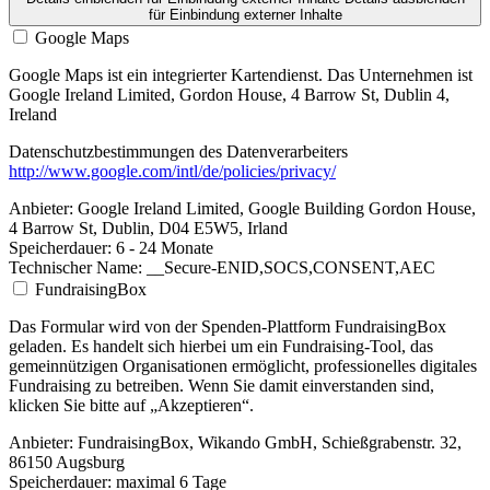
für Einbindung externer Inhalte
Google Maps
Google Maps ist ein integrierter Kartendienst. Das Unternehmen ist
Google Ireland Limited, Gordon House, 4 Barrow St, Dublin 4,
Ireland
Datenschutzbestimmungen des Datenverarbeiters
http://www.google.com/intl/de/policies/privacy/
Anbieter:
Google Ireland Limited, Google Building Gordon House,
4 Barrow St, Dublin, D04 E5W5, Irland
Speicherdauer:
6 - 24 Monate
Technischer Name:
__Secure-ENID,SOCS,CONSENT,AEC
FundraisingBox
Das Formular wird von der Spenden-Plattform FundraisingBox
geladen. Es handelt sich hierbei um ein Fundraising-Tool, das
gemeinnützigen Organisationen ermöglicht, professionelles digitales
Fundraising zu betreiben. Wenn Sie damit einverstanden sind,
klicken Sie bitte auf „Akzeptieren“.
Anbieter:
FundraisingBox, Wikando GmbH, Schießgrabenstr. 32,
86150 Augsburg
Speicherdauer:
maximal 6 Tage