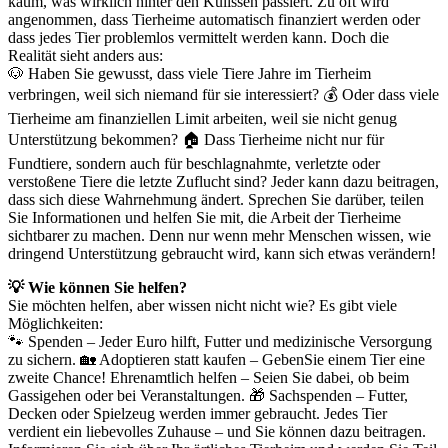
kaum, was wirklich hinter den Kulissen passiert. Zu oft wird
angenommen, dass Tierheime automatisch finanziert werden oder
dass jedes Tier problemlos vermittelt werden kann. Doch die
Realität sieht anders aus:
🐶 Haben Sie gewusst, dass viele Tiere Jahre im Tierheim
verbringen, weil sich niemand für sie interessiert? 💰 Oder dass viele
Tierheime am finanziellen Limit arbeiten, weil sie nicht genug
Unterstützung bekommen? 🏠 Dass Tierheime nicht nur für
Fundtiere, sondern auch für beschlagnahmte, verletzte oder
verstoßene Tiere die letzte Zuflucht sind? Jeder kann dazu beitragen,
dass sich diese Wahrnehmung ändert. Sprechen Sie darüber, teilen
Sie Informationen und helfen Sie mit, die Arbeit der Tierheime
sichtbarer zu machen. Denn nur wenn mehr Menschen wissen, wie
dringend Unterstützung gebraucht wird, kann sich etwas verändern!
💡 Wie können Sie helfen?
Sie möchten helfen, aber wissen nicht nicht wie? Es gibt viele
Möglichkeiten:
🐾 Spenden – Jeder Euro hilft, Futter und medizinische Versorgung
zu sichern. 🏡 Adoptieren statt kaufen – GebenSie einem Tier eine
zweite Chance! Ehrenamtlich helfen – Seien Sie dabei, ob beim
Gassigehen oder bei Veranstaltungen. 🎁 Sachspenden – Futter,
Decken oder Spielzeug werden immer gebraucht. Jedes Tier
verdient ein liebevolles Zuhause – und Sie können dazu beitragen.