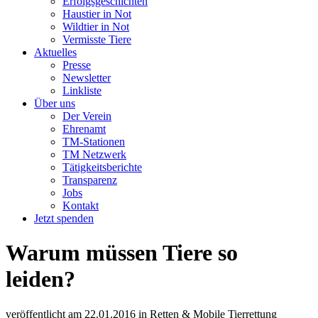
Erfolgsgeschichten
Haustier in Not
Wildtier in Not
Vermisste Tiere
Aktuelles
Presse
Newsletter
Linkliste
Über uns
Der Verein
Ehrenamt
TM-Stationen
TM Netzwerk
Tätigkeitsberichte
Transparenz
Jobs
Kontakt
Jetzt spenden
Warum müssen Tiere so
leiden?
veröffentlicht am
22.01.2016
in
Retten & Mobile Tierrettung