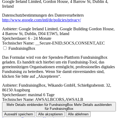
Google Ireland Limited, Gordon House, 4 Barrow St, Dublin 4,
Ireland
Datenschutzbestimmungen des Datenverarbeiters
http://www.google.com/intl/de/policies/privacy/
Anbieter:
Google Ireland Limited, Google Building Gordon House,
4 Barrow St, Dublin, D04 E5W5, Irland
Speicherdauer:
6 - 24 Monate
Technischer Name:
__Secure-ENID,SOCS,CONSENT,AEC
FundraisingBox
Das Formular wird von der Spenden-Plattform FundraisingBox
geladen. Es handelt sich hierbei um ein Fundraising-Tool, das
gemeinnützigen Organisationen ermöglicht, professionelles digitales
Fundraising zu betreiben. Wenn Sie damit einverstanden sind,
klicken Sie bitte auf „Akzeptieren“.
Anbieter:
FundraisingBox, Wikando GmbH, Schießgrabenstr. 32,
86150 Augsburg
Speicherdauer:
maximal 6 Tage
Technischer Name:
AWSALBCORS,AWSALB
Mehr Details einblenden
für FundraisingBox
Mehr Details ausblenden
für FundraisingBox
Auswahl speichern
Alle akzeptieren
Alle ablehnen