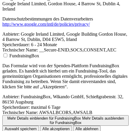
Google Ireland Limited, Gordon House, 4 Barrow St, Dublin 4,
Ireland
Datenschutzbestimmungen des Datenverarbeiters
http://www.google.com/intl/de/policies/privacy/
Anbieter:
Google Ireland Limited, Google Building Gordon House,
4 Barrow St, Dublin, D04 E5W5, Irland
Speicherdauer:
6 - 24 Monate
Technischer Name:
__Secure-ENID,SOCS,CONSENT,AEC
FundraisingBox
Das Formular wird von der Spenden-Plattform FundraisingBox
geladen. Es handelt sich hierbei um ein Fundraising-Tool, das
gemeinnützigen Organisationen ermöglicht, professionelles digitales
Fundraising zu betreiben. Wenn Sie damit einverstanden sind,
klicken Sie bitte auf „Akzeptieren“.
Anbieter:
FundraisingBox, Wikando GmbH, Schießgrabenstr. 32,
86150 Augsburg
Speicherdauer:
maximal 6 Tage
Technischer Name:
AWSALBCORS,AWSALB
Mehr Details einblenden
für FundraisingBox
Mehr Details ausblenden
für FundraisingBox
Auswahl speichern
Alle akzeptieren
Alle ablehnen