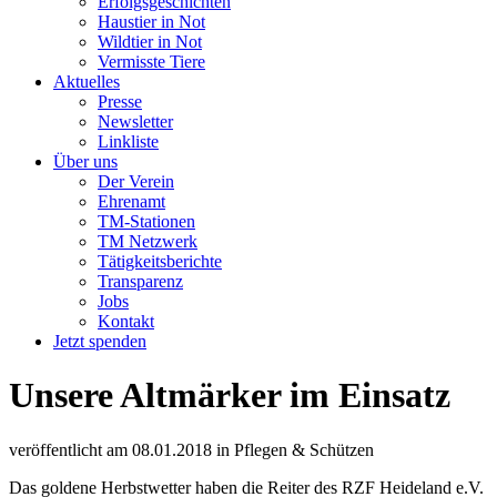
Erfolgsgeschichten
Haustier in Not
Wildtier in Not
Vermisste Tiere
Aktuelles
Presse
Newsletter
Linkliste
Über uns
Der Verein
Ehrenamt
TM-Stationen
TM Netzwerk
Tätigkeitsberichte
Transparenz
Jobs
Kontakt
Jetzt spenden
Unsere Altmärker im Einsatz
veröffentlicht am
08.01.2018
in
Pflegen & Schützen
Das goldene Herbstwetter haben die Reiter des RZF Heideland e.V.