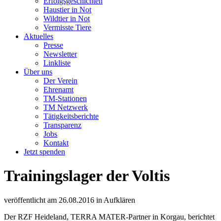
Erfolgsgeschichten
Haustier in Not
Wildtier in Not
Vermisste Tiere
Aktuelles
Presse
Newsletter
Linkliste
Über uns
Der Verein
Ehrenamt
TM-Stationen
TM Netzwerk
Tätigkeitsberichte
Transparenz
Jobs
Kontakt
Jetzt spenden
Trainingslager der Voltis
veröffentlicht am
26.08.2016
in
Aufklären
Der RZF Heideland, TERRA MATER-Partner in Korgau, berichtet