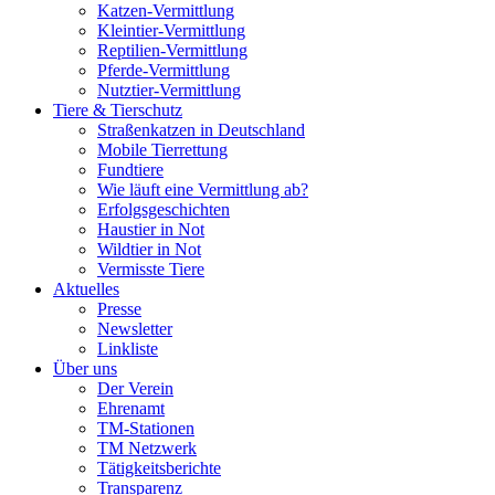
Katzen-Vermittlung
Kleintier-Vermittlung
Reptilien-Vermittlung
Pferde-Vermittlung
Nutztier-Vermittlung
Tiere & Tierschutz
Straßenkatzen in Deutschland
Mobile Tierrettung
Fundtiere
Wie läuft eine Vermittlung ab?
Erfolgsgeschichten
Haustier in Not
Wildtier in Not
Vermisste Tiere
Aktuelles
Presse
Newsletter
Linkliste
Über uns
Der Verein
Ehrenamt
TM-Stationen
TM Netzwerk
Tätigkeitsberichte
Transparenz