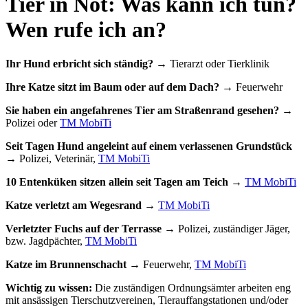
Tier in Not: Was kann ich tun?
Wen rufe ich an?
Ihr Hund erbricht sich ständig?
→ Tierarzt oder Tierklinik
Ihre Katze sitzt im Baum oder auf dem Dach?
→ Feuerwehr
Sie haben ein angefahrenes Tier am Straßenrand gesehen?
→
Polizei oder
TM MobiTi
Seit Tagen Hund angeleint auf einem verlassenen Grundstück
→ Polizei, Veterinär,
TM MobiTi
10 Entenküken sitzen allein seit Tagen am Teich
→
TM MobiTi
Katze verletzt am Wegesrand
→
TM MobiTi
Verletzter Fuchs auf der Terrasse
→ Polizei, zuständiger Jäger,
bzw. Jagdpächter,
TM MobiTi
Katze im Brunnenschacht
→ Feuerwehr,
TM MobiTi
Wichtig zu wissen:
Die zuständigen Ordnungsämter arbeiten eng
mit ansässigen Tierschutzvereinen, Tierauffangstationen und/oder