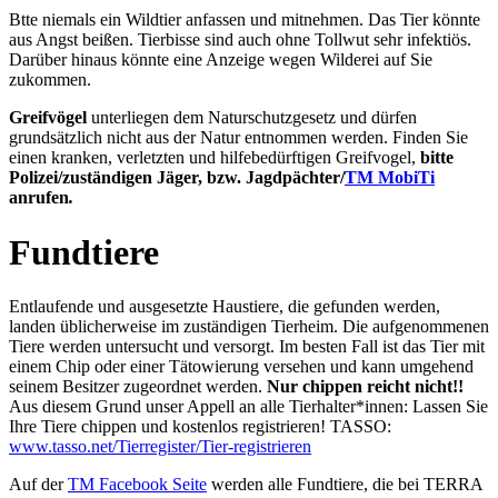
Btte niemals ein Wildtier anfassen und mitnehmen. Das Tier könnte
aus Angst beißen. Tierbisse sind auch ohne Tollwut sehr infektiös.
Darüber hinaus könnte eine Anzeige wegen Wilderei auf Sie
zukommen.
Greifvögel
unterliegen dem Naturschutzgesetz und dürfen
grundsätzlich nicht aus der Natur entnommen werden. Finden Sie
einen kranken, verletzten und hilfebedürftigen Greifvogel,
bitte
Polizei/zuständigen Jäger, bzw. Jagdpächter/
TM MobiTi
anrufen
.
Fundtiere
Entlaufende und ausgesetzte Haustiere, die gefunden werden,
landen üblicherweise im zuständigen Tierheim. Die aufgenommenen
Tiere werden untersucht und versorgt. Im besten Fall ist das Tier mit
einem Chip oder einer Tätowierung versehen und kann umgehend
seinem Besitzer zugeordnet werden.
Nur chippen reicht nicht!!
Aus diesem Grund unser Appell an alle Tierhalter*innen: Lassen Sie
Ihre Tiere chippen und kostenlos registrieren! TASSO:
www.tasso.net/Tierregister/Tier-registrieren
Auf der
TM Facebook Seite
werden alle Fundtiere, die bei TERRA