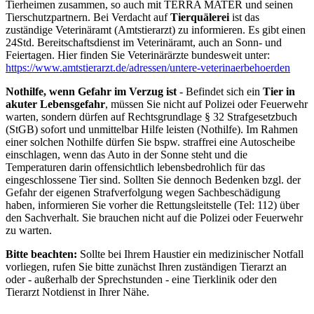
Tierheimen zusammen, so auch mit TERRA MATER und seinen
Tierschutzpartnern. Bei Verdacht auf
Tierquälerei
ist das
zuständige Veterinäramt (Amtstierarzt) zu informieren. Es gibt einen
24Std. Bereitschaftsdienst im Veterinäramt, auch an Sonn- und
Feiertagen. Hier finden Sie Veterinärärzte bundesweit unter:
https://www.amtstierarzt.de/adressen/untere-veterinaerbehoerden
Nothilfe, wenn Gefahr im Verzug ist
- Befindet sich ein
Tier in
akuter Lebensgefahr
, müssen Sie nicht auf Polizei oder Feuerwehr
warten, sondern dürfen auf Rechtsgrundlage § 32 Strafgesetzbuch
(StGB) sofort und unmittelbar Hilfe leisten (Nothilfe). Im Rahmen
einer solchen Nothilfe dürfen Sie bspw. straffrei eine Autoscheibe
einschlagen, wenn das Auto in der Sonne steht und die
Temperaturen darin offensichtlich lebensbedrohlich für das
eingeschlossene Tier sind. Sollten Sie dennoch Bedenken bzgl. der
Gefahr der eigenen Strafverfolgung wegen Sachbeschädigung
haben, informieren Sie vorher die Rettungsleitstelle (Tel: 112) über
den Sachverhalt. Sie brauchen nicht auf die Polizei oder Feuerwehr
zu warten.
Bitte beachten:
Sollte bei Ihrem Haustier ein medizinischer Notfall
vorliegen, rufen Sie bitte zunächst Ihren zuständigen Tierarzt an
oder - außerhalb der Sprechstunden - eine Tierklinik oder den
Tierarzt Notdienst in Ihrer Nähe.