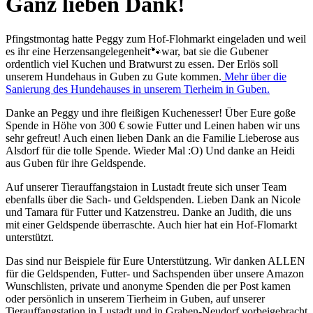
Ganz lieben Dank!
Pfingstmontag hatte Peggy zum Hof-Flohmarkt eingeladen und weil
es ihr eine Herzensangelegenheit🐾war, bat sie die Gubener
ordentlich viel Kuchen und Bratwurst zu essen. Der Erlös soll
unserem Hundehaus in Guben zu Gute kommen.
Mehr über die
Sanierung des Hundehauses in unserem Tierheim in Guben.
Danke an Peggy und ihre fleißigen Kuchenesser! Über Eure goße
Spende in Höhe von 300 € sowie Futter und Leinen haben wir uns
sehr gefreut! Auch einen lieben Dank an die Familie Lieberose aus
Alsdorf für die tolle Spende. Wieder Mal :O) Und danke an Heidi
aus Guben für ihre Geldspende.
Auf unserer Tierauffangstaion in Lustadt freute sich unser Team
ebenfalls über die Sach- und Geldspenden. Lieben Dank an Nicole
und Tamara für Futter und Katzenstreu. Danke an Judith, die uns
mit einer Geldspende überraschte. Auch hier hat ein Hof-Flomarkt
unterstützt.
Das sind nur Beispiele für Eure Unterstützung. Wir danken ALLEN
für die Geldspenden, Futter- und Sachspenden über unsere Amazon
Wunschlisten, private und anonyme Spenden die per Post kamen
oder persönlich in unserem Tierheim in Guben, auf unserer
Tierauffangstation in Lustadt und in Graben-Neudorf vorbeigebracht