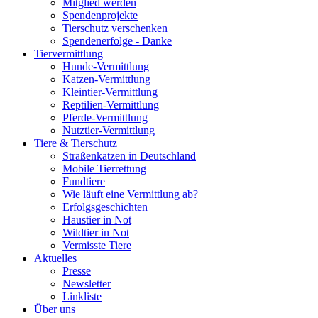
Mitglied werden
Spendenprojekte
Tierschutz verschenken
Spendenerfolge - Danke
Tiervermittlung
Hunde-Vermittlung
Katzen-Vermittlung
Kleintier-Vermittlung
Reptilien-Vermittlung
Pferde-Vermittlung
Nutztier-Vermittlung
Tiere & Tierschutz
Straßenkatzen in Deutschland
Mobile Tierrettung
Fundtiere
Wie läuft eine Vermittlung ab?
Erfolgsgeschichten
Haustier in Not
Wildtier in Not
Vermisste Tiere
Aktuelles
Presse
Newsletter
Linkliste
Über uns