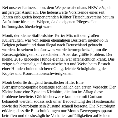
Bei unserer Partnerstation, dem Welpenwaisenhaus NRW e.V., ein
aufgeregter Anruf ein. Die liebenswerte Vorsitzende eines seit
Jahren erfolgreich kooperierenden Kölner Tierschutzvereins bat um
Aufnahme für einen Welpen,
da die eigenen Pflegestellen
hoffnungslos überbelegt waren.
Monti, der kleine Staffordshire Terrier Mix mit den großen
Kulleraugen, war von seinen ehemaligen Besitzern irgendwo in
Belgien gekauft und dann illegal nach Deutschland gebracht
worden. In seinem Impfausweis wurde herumgekritzelt, um die
Rassezugehörigkeit zu verschleiern. Aber das größte Problem: Der
kleine, 2016 geborene Hunde-Bengel war offensichtlich krank. Das
zeigte sich erstmalig auf dramatische Art und Weise beim Besuch
einer Hundeschule: unsicherer Gang, leichte Schräghaltung des
Kopfes und Koordinationsschwierigkeiten.
Monti bedurfte dringend tierärztlicher Hilfe. Eine
Kernspintomographie bestätigte schließlich den ersten Verdacht: Der
Kleine hatte eine Zyste im Kleinhirn, die ihm im Alltag diese
Probleme bereitete. Glücklicherweise konnte er mit Cortison
behandelt werden, sodass sich unter Beobachtung der Haustierärztin
sowie der Neurologin sein Zustand schnell besserte. Die Neurologin
erklärte, dass die Einschränkungen nur Montis Bewegungsapparat
betreffen und diesbezügliche Verhaltensauffälligkeiten auf keinen