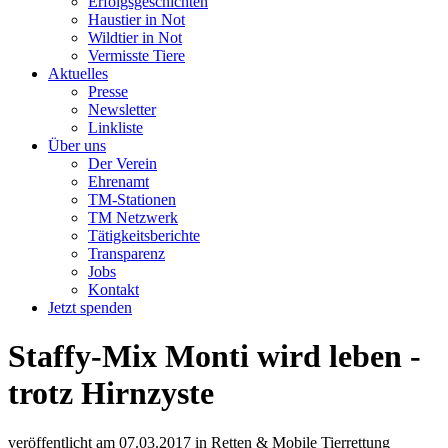
Erfolgsgeschichten
Haustier in Not
Wildtier in Not
Vermisste Tiere
Aktuelles
Presse
Newsletter
Linkliste
Über uns
Der Verein
Ehrenamt
TM-Stationen
TM Netzwerk
Tätigkeitsberichte
Transparenz
Jobs
Kontakt
Jetzt spenden
Staffy-Mix Monti wird leben -
trotz Hirnzyste
veröffentlicht am
07.03.2017
in
Retten & Mobile Tierrettung