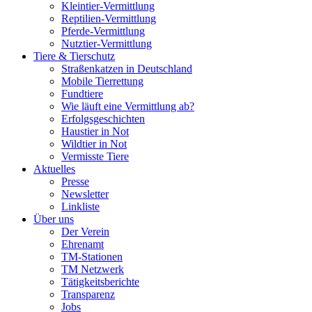
Kleintier-Vermittlung
Reptilien-Vermittlung
Pferde-Vermittlung
Nutztier-Vermittlung
Tiere & Tierschutz
Straßenkatzen in Deutschland
Mobile Tierrettung
Fundtiere
Wie läuft eine Vermittlung ab?
Erfolgsgeschichten
Haustier in Not
Wildtier in Not
Vermisste Tiere
Aktuelles
Presse
Newsletter
Linkliste
Über uns
Der Verein
Ehrenamt
TM-Stationen
TM Netzwerk
Tätigkeitsberichte
Transparenz
Jobs