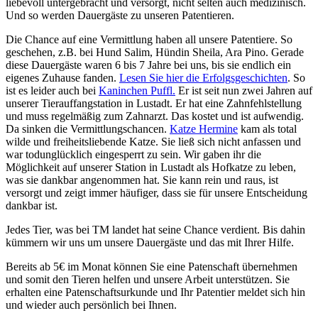
liebevoll untergebracht und versorgt, nicht selten auch medizinisch.
Und so werden Dauergäste zu unseren Patentieren.
Die Chance auf eine Vermittlung haben all unsere Patentiere. So
geschehen, z.B. bei Hund Salim, Hündin Sheila, Ara Pino. Gerade
diese Dauergäste waren 6 bis 7 Jahre bei uns, bis sie endlich ein
eigenes Zuhause fanden.
Lesen Sie hier die Erfolgsgeschichten
. So
ist es leider auch bei
Kaninchen Puffl.
Er ist seit nun zwei Jahren auf
unserer Tierauffangstation in Lustadt. Er hat eine Zahnfehlstellung
und muss regelmäßig zum Zahnarzt. Das kostet und ist aufwendig.
Da sinken die Vermittlungschancen.
Katze Hermine
kam als total
wilde und freiheitsliebende Katze. Sie ließ sich nicht anfassen und
war todunglücklich eingesperrt zu sein. Wir gaben ihr die
Möglichkeit auf unserer Station in Lustadt als Hofkatze zu leben,
was sie dankbar angenommen hat. Sie kann rein und raus, ist
versorgt und zeigt immer häufiger, dass sie für unsere Entscheidung
dankbar ist.
Jedes Tier, was bei TM landet hat seine Chance verdient. Bis dahin
kümmern wir uns um unsere Dauergäste und das mit Ihrer Hilfe.
Bereits ab 5€ im Monat können Sie eine Patenschaft übernehmen
und somit den Tieren helfen und unsere Arbeit unterstützen. Sie
erhalten eine Patenschaftsurkunde und Ihr Patentier meldet sich hin
und wieder auch persönlich bei Ihnen.