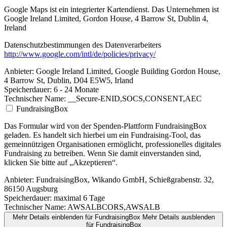
Google Maps ist ein integrierter Kartendienst. Das Unternehmen ist
Google Ireland Limited, Gordon House, 4 Barrow St, Dublin 4,
Ireland
Datenschutzbestimmungen des Datenverarbeiters
http://www.google.com/intl/de/policies/privacy/
Anbieter:
Google Ireland Limited, Google Building Gordon House,
4 Barrow St, Dublin, D04 E5W5, Irland
Speicherdauer:
6 - 24 Monate
Technischer Name:
__Secure-ENID,SOCS,CONSENT,AEC
FundraisingBox
Das Formular wird von der Spenden-Plattform FundraisingBox
geladen. Es handelt sich hierbei um ein Fundraising-Tool, das
gemeinnützigen Organisationen ermöglicht, professionelles digitales
Fundraising zu betreiben. Wenn Sie damit einverstanden sind,
klicken Sie bitte auf „Akzeptieren“.
Anbieter:
FundraisingBox, Wikando GmbH, Schießgrabenstr. 32,
86150 Augsburg
Speicherdauer:
maximal 6 Tage
Technischer Name:
AWSALBCORS,AWSALB
Mehr Details einblenden
für FundraisingBox
Mehr Details ausblenden
für FundraisingBox