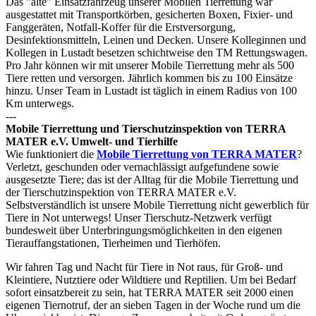
Das "alte" Einsatzfahrzeug unserer Mobilen Tierrettung war
ausgestattet mit Transportkörben, gesicherten Boxen, Fixier- und
Fanggeräten, Notfall-Koffer für die Erstversorgung,
Desinfektionsmitteln, Leinen und Decken. Unsere Kolleginnen und
Kollegen in Lustadt besetzen schichtweise den TM Rettungswagen.
Pro Jahr können wir mit unserer Mobile Tierrettung mehr als 500
Tiere retten und versorgen. Jährlich kommen bis zu 100 Einsätze
hinzu. Unser Team in Lustadt ist täglich in einem Radius von 100
Km unterwegs.
---
Mobile Tierrettung und Tierschutzinspektion von TERRA
MATER e.V. Umwelt- und Tierhilfe
Wie funktioniert die
Mobile Tierrettung von TERRA MATER
?
Verletzt, geschunden oder vernachlässigt aufgefundene sowie
ausgesetzte Tiere; das ist der Alltag für die Mobile Tierrettung und
der Tierschutzinspektion von TERRA MATER e.V.
Selbstverständlich ist unsere Mobile Tierrettung nicht gewerblich für
Tiere in Not unterwegs! Unser Tierschutz-Netzwerk verfügt
bundesweit über Unterbringungsmöglichkeiten in den eigenen
Tierauffangstationen, Tierheimen und Tierhöfen.
Wir fahren Tag und Nacht für Tiere in Not raus, für Groß- und
Kleintiere, Nutztiere oder Wildtiere und Reptilien. Um bei Bedarf
sofort einsatzbereit zu sein, hat TERRA MATER seit 2000 einen
eigenen Tiernotruf, der an sieben Tagen in der Woche rund um die