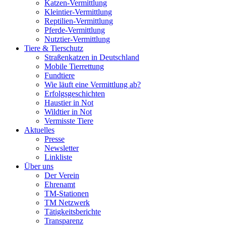
Katzen-Vermittlung
Kleintier-Vermittlung
Reptilien-Vermittlung
Pferde-Vermittlung
Nutztier-Vermittlung
Tiere & Tierschutz
Straßenkatzen in Deutschland
Mobile Tierrettung
Fundtiere
Wie läuft eine Vermittlung ab?
Erfolgsgeschichten
Haustier in Not
Wildtier in Not
Vermisste Tiere
Aktuelles
Presse
Newsletter
Linkliste
Über uns
Der Verein
Ehrenamt
TM-Stationen
TM Netzwerk
Tätigkeitsberichte
Transparenz