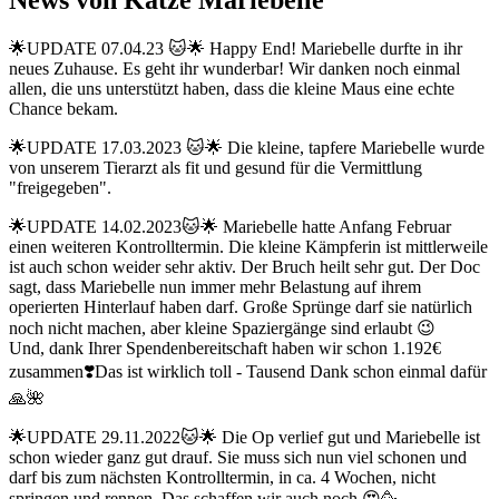
🌟UPDATE 07.04.23 🐱🌟 Happy End! Mariebelle durfte in ihr
neues Zuhause. Es geht ihr wunderbar! Wir danken noch einmal
allen, die uns unterstützt haben, dass die kleine Maus eine echte
Chance bekam.
🌟UPDATE 17.03.2023 🐱🌟 Die kleine, tapfere Mariebelle wurde
von unserem Tierarzt als fit und gesund für die Vermittlung
"freigegeben".
🌟UPDATE 14.02.2023🐱🌟 Mariebelle hatte Anfang Februar
einen weiteren Kontrolltermin. Die kleine Kämpferin ist mittlerweile
ist auch schon weider sehr aktiv. Der Bruch heilt sehr gut. Der Doc
sagt, dass Mariebelle nun immer mehr Belastung auf ihrem
operierten Hinterlauf haben darf. Große Sprünge darf sie natürlich
noch nicht machen, aber kleine Spaziergänge sind erlaubt 😉
Und, dank Ihrer Spendenbereitschaft haben wir schon 1.192€
zusammen❣️Das ist wirklich toll - Tausend Dank schon einmal dafür
🙏🌺
🌟UPDATE 29.11.2022🐱🌟 Die Op verlief gut und Mariebelle ist
schon wieder ganz gut drauf. Sie muss sich nun viel schonen und
darf bis zum nächsten Kontrolltermin, in ca. 4 Wochen, nicht
springen und rennen. Das schaffen wir auch noch 😍🥳