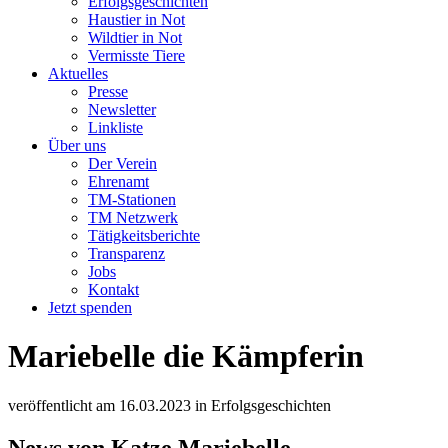
Erfolgsgeschichten
Haustier in Not
Wildtier in Not
Vermisste Tiere
Aktuelles
Presse
Newsletter
Linkliste
Über uns
Der Verein
Ehrenamt
TM-Stationen
TM Netzwerk
Tätigkeitsberichte
Transparenz
Jobs
Kontakt
Jetzt spenden
Mariebelle die Kämpferin
veröffentlicht am
16.03.2023
in
Erfolgsgeschichten
News von Katze Mariebelle