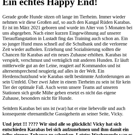
Ein echtes Happy End!
Gerade große Hunde sitzen oft lange im Tierheim. Immer wieder
nehmen wir diese Großen auf, so auch den Kangal Rüden Karabas.
Er ist im März 2021 geboren und wurde im Alter von 5 Monaten bei
uns abgegeben. Nach einer kurzen Eingewöhnung auf unserer
Tierauffangstation in Lustadt fing das Training auch schon an. Ein
so junger Hund muss schnell auf die Schulbank und die verlorene
Zeit wieder aufholen. Erziehung und Sozialisierung sollten die
Chancen für Karabas auf ein neues Zuhause erhöhen. Karabas ist
verspielt, verschmust und verträglich mit anderen Hunden. Er läuft
mittlerweile gut an der Leine, reagiert auf Kommandos und ist
altersentsprechend neugierig auf alles in der Welt. Ein
Herdenschutzhund wie Karabas stellt bestimmte Anforderungen an
sein Umfeld. Über zwei Jahre in einem Tierheim zu sein ist für kein
Tier der optimale Fall. Auch wenn unsere Teams auf unseren
Stationen sich große Mühe geben ersetzt es nicht das eigene
Zuhause, besonders nicht für Hunde.
Seitdem Karabas bei uns ist (war) hat er eine liebevolle und auch
konsequente ehrenamtliche Gassigeherin an seiner Seite, Vicky.
Und jetzt !!! ???? Wir sind alle so glücklich! Vicky hat sich
entschieden Karabas bei sich aufzunehmen und ihm damit ein
tolles eigenes Zuhause zu schenken. Letztes Wochenende war es