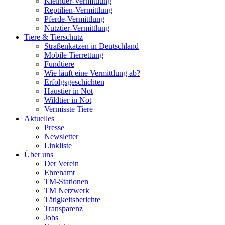
Kleintier-Vermittlung
Reptilien-Vermittlung
Pferde-Vermittlung
Nutztier-Vermittlung
Tiere & Tierschutz
Straßenkatzen in Deutschland
Mobile Tierrettung
Fundtiere
Wie läuft eine Vermittlung ab?
Erfolgsgeschichten
Haustier in Not
Wildtier in Not
Vermisste Tiere
Aktuelles
Presse
Newsletter
Linkliste
Über uns
Der Verein
Ehrenamt
TM-Stationen
TM Netzwerk
Tätigkeitsberichte
Transparenz
Jobs