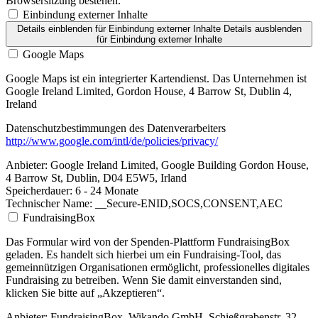
Browsersitzung bestehen.
Einbindung externer Inhalte
Details einblenden
für Einbindung externer Inhalte
Details ausblenden
für Einbindung externer Inhalte
Google Maps
Google Maps ist ein integrierter Kartendienst. Das Unternehmen ist
Google Ireland Limited, Gordon House, 4 Barrow St, Dublin 4,
Ireland
Datenschutzbestimmungen des Datenverarbeiters
http://www.google.com/intl/de/policies/privacy/
Anbieter:
Google Ireland Limited, Google Building Gordon House,
4 Barrow St, Dublin, D04 E5W5, Irland
Speicherdauer:
6 - 24 Monate
Technischer Name:
__Secure-ENID,SOCS,CONSENT,AEC
FundraisingBox
Das Formular wird von der Spenden-Plattform FundraisingBox
geladen. Es handelt sich hierbei um ein Fundraising-Tool, das
gemeinnützigen Organisationen ermöglicht, professionelles digitales
Fundraising zu betreiben. Wenn Sie damit einverstanden sind,
klicken Sie bitte auf „Akzeptieren“.
Anbieter:
FundraisingBox, Wikando GmbH, Schießgrabenstr. 32,