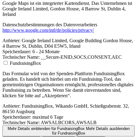
Google Maps ist ein integrierter Kartendienst. Das Unternehmen ist
Google Ireland Limited, Gordon House, 4 Barrow St, Dublin 4,
Ireland
Datenschutzbestimmungen des Datenverarbeiters
http://www.google.com/intl/de/policies/privacy/
Anbieter:
Google Ireland Limited, Google Building Gordon House,
4 Barrow St, Dublin, D04 E5W5, Irland
Speicherdauer:
6 - 24 Monate
Technischer Name:
__Secure-ENID,SOCS,CONSENT,AEC
FundraisingBox
Das Formular wird von der Spenden-Plattform FundraisingBox
geladen. Es handelt sich hierbei um ein Fundraising-Tool, das
gemeinnützigen Organisationen ermöglicht, professionelles digitales
Fundraising zu betreiben. Wenn Sie damit einverstanden sind,
klicken Sie bitte auf „Akzeptieren“.
Anbieter:
FundraisingBox, Wikando GmbH, Schießgrabenstr. 32,
86150 Augsburg
Speicherdauer:
maximal 6 Tage
Technischer Name:
AWSALBCORS,AWSALB
Mehr Details einblenden
für FundraisingBox
Mehr Details ausblenden
für FundraisingBox