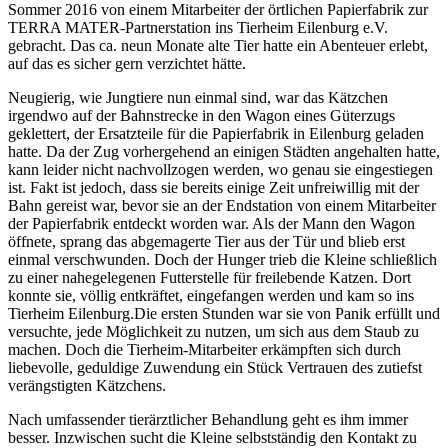
Sommer 2016 von einem Mitarbeiter der örtlichen Papierfabrik zur
TERRA MATER-Partnerstation ins Tierheim Eilenburg e.V.
gebracht. Das ca. neun Monate alte Tier hatte ein Abenteuer erlebt,
auf das es sicher gern verzichtet hätte.
Neugierig, wie Jungtiere nun einmal sind, war das Kätzchen
irgendwo auf der Bahnstrecke in den Wagon eines Güterzugs
geklettert, der Ersatzteile für die Papierfabrik in Eilenburg geladen
hatte. Da der Zug vorhergehend an einigen Städten angehalten hatte,
kann leider nicht nachvollzogen werden, wo genau sie eingestiegen
ist. Fakt ist jedoch, dass sie bereits einige Zeit unfreiwillig mit der
Bahn gereist war, bevor sie an der Endstation von einem Mitarbeiter
der Papierfabrik entdeckt worden war. Als der Mann den Wagon
öffnete, sprang das abgemagerte Tier aus der Tür und blieb erst
einmal verschwunden.
Doch der Hunger trieb die Kleine schließlich
zu einer nahegelegenen Futterstelle für freilebende Katzen. Dort
konnte sie, völlig entkräftet, eingefangen werden und kam so ins
Tierheim Eilenburg.
Die ersten Stunden war sie von Panik erfüllt und
versuchte, jede Möglichkeit zu nutzen, um sich aus dem Staub zu
machen. Doch die Tierheim-Mitarbeiter erkämpften sich durch
liebevolle, geduldige Zuwendung ein Stück Vertrauen des zutiefst
verängstigten Kätzchens.
Nach umfassender tierärztlicher Behandlung geht es ihm immer
besser.
Inzwischen sucht die Kleine selbstständig den Kontakt zu