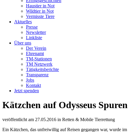
Erfolgsgeschichten
Haustier in Not
Wildtier in Not
Vermisste Tiere
Aktuelles
Presse
Newsletter
Linkliste
Über uns
Der Verein
Ehrenamt
TM-Stationen
TM Netzwerk
Tätigkeitsberichte
Transparenz
Jobs
Kontakt
Jetzt spenden
Kätzchen auf Odysseus Spuren
veröffentlicht am
27.05.2016
in
Retten & Mobile Tierrettung
Ein Kätzchen, das unfreiwillig auf Reisen gegangen war, wurde im