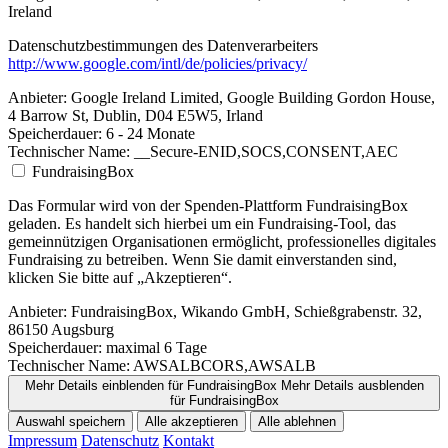
Ireland
Datenschutzbestimmungen des Datenverarbeiters
http://www.google.com/intl/de/policies/privacy/
Anbieter:
Google Ireland Limited, Google Building Gordon House,
4 Barrow St, Dublin, D04 E5W5, Irland
Speicherdauer:
6 - 24 Monate
Technischer Name:
__Secure-ENID,SOCS,CONSENT,AEC
FundraisingBox
Das Formular wird von der Spenden-Plattform FundraisingBox
geladen. Es handelt sich hierbei um ein Fundraising-Tool, das
gemeinnützigen Organisationen ermöglicht, professionelles digitales
Fundraising zu betreiben. Wenn Sie damit einverstanden sind,
klicken Sie bitte auf „Akzeptieren“.
Anbieter:
FundraisingBox, Wikando GmbH, Schießgrabenstr. 32,
86150 Augsburg
Speicherdauer:
maximal 6 Tage
Technischer Name:
AWSALBCORS,AWSALB
Mehr Details einblenden
für FundraisingBox
Mehr Details ausblenden
für FundraisingBox
Auswahl speichern
Alle akzeptieren
Alle ablehnen
Impressum
Datenschutz
Kontakt