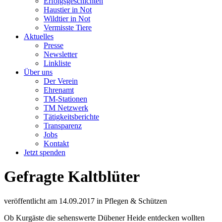
Erfolgsgeschichten
Haustier in Not
Wildtier in Not
Vermisste Tiere
Aktuelles
Presse
Newsletter
Linkliste
Über uns
Der Verein
Ehrenamt
TM-Stationen
TM Netzwerk
Tätigkeitsberichte
Transparenz
Jobs
Kontakt
Jetzt spenden
Gefragte Kaltblüter
veröffentlicht am
14.09.2017
in
Pflegen & Schützen
Ob Kurgäste die sehenswerte Dübener Heide entdecken wollten