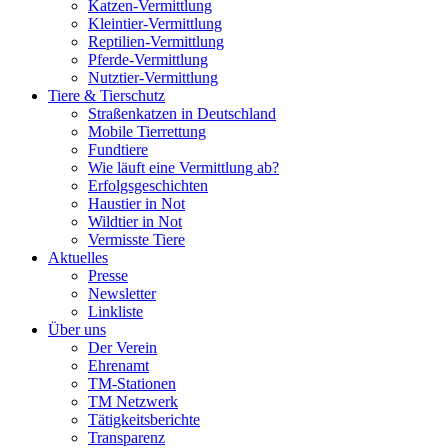
Katzen-Vermittlung
Kleintier-Vermittlung
Reptilien-Vermittlung
Pferde-Vermittlung
Nutztier-Vermittlung
Tiere & Tierschutz
Straßenkatzen in Deutschland
Mobile Tierrettung
Fundtiere
Wie läuft eine Vermittlung ab?
Erfolgsgeschichten
Haustier in Not
Wildtier in Not
Vermisste Tiere
Aktuelles
Presse
Newsletter
Linkliste
Über uns
Der Verein
Ehrenamt
TM-Stationen
TM Netzwerk
Tätigkeitsberichte
Transparenz