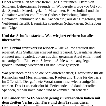
Dabei waren auch weitere freiwillige Helfer:innen, Eltern von
Schülern, Lehrer:innen, Freunde. In Windeseile wurde vor Ort von
den Spenden Material gekauft. Maschinen, Holzschnitzel und ein
Container wurden von Firmen (Industriebedachung Rütten,
Container Schümmer, MoBau Aachen etc.) aus der Umgebung zur
Verfügung gestellt. Baumärkte spendeten Schubkarren, Schrauben
und Nägel.
Und das Schuften startete. Was wir jetzt erlebten hat alles
übertroffen.
Der Tierhof steht vorerst wieder
– Alle Zäume erneuert und
repariert. Alle Stallungen erneuert und repariert. Quarantänestation
erneuert und repariert. 20 cm aus dem gesamten Areal entfernt und
neu aufgefüllt. Eine extra Schweine-Suhle wurde angelegt, die
großen Findlinge wieder an Ort und Stelle gestapelt.
Was jetzt noch fehlt sind die Schildkrötenhäuser, Unterkünfte für die
Kaninchen und Meerschweinchen, Raufen und Tröge für die Tiere
im Offenstall. Der geflutete Vorratsraum muss wieder aufgefüllt
werden. Das ist aber absolut bis Ferienende und dank der tollen
Spenden, die wir noch haben und bekommen, zu schaffen.
Die Kinder der WFS werden genug zu verarbeiten haben mit
dem großen Verlust der Tiere und dem Trauma dieser