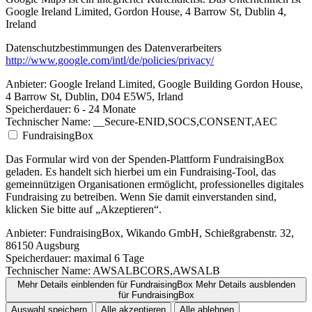
Google Ireland Limited, Gordon House, 4 Barrow St, Dublin 4,
Ireland
Datenschutzbestimmungen des Datenverarbeiters
http://www.google.com/intl/de/policies/privacy/
Anbieter:
Google Ireland Limited, Google Building Gordon House,
4 Barrow St, Dublin, D04 E5W5, Irland
Speicherdauer:
6 - 24 Monate
Technischer Name:
__Secure-ENID,SOCS,CONSENT,AEC
FundraisingBox
Das Formular wird von der Spenden-Plattform FundraisingBox
geladen. Es handelt sich hierbei um ein Fundraising-Tool, das
gemeinnützigen Organisationen ermöglicht, professionelles digitales
Fundraising zu betreiben. Wenn Sie damit einverstanden sind,
klicken Sie bitte auf „Akzeptieren“.
Anbieter:
FundraisingBox, Wikando GmbH, Schießgrabenstr. 32,
86150 Augsburg
Speicherdauer:
maximal 6 Tage
Technischer Name:
AWSALBCORS,AWSALB
Mehr Details einblenden
für FundraisingBox
Mehr Details ausblenden
für FundraisingBox
Auswahl speichern
Alle akzeptieren
Alle ablehnen