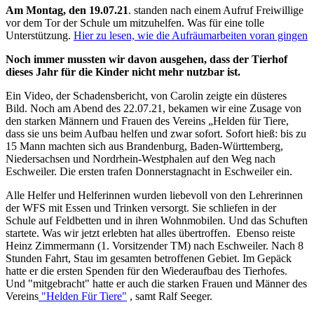
Am Montag, den 19.07.21
. standen nach einem Aufruf Freiwillige
vor dem Tor der Schule um mitzuhelfen. Was für eine tolle
Unterstützung.
Hier zu lesen, wie die Aufräumarbeiten voran gingen
Noch immer mussten wir davon ausgehen, dass der Tierhof
dieses Jahr für die Kinder nicht mehr nutzbar ist.
Ein Video, der Schadensbericht, von Carolin zeigte ein düsteres
Bild. Noch am Abend des 22.07.21, bekamen wir eine Zusage von
den starken Männern und Frauen des Vereins „Helden für Tiere,
dass sie uns beim Aufbau helfen und zwar sofort. Sofort hieß: bis zu
15 Mann machten sich aus Brandenburg, Baden-Württemberg,
Niedersachsen und Nordrhein-Westphalen auf den Weg nach
Eschweiler. Die ersten trafen Donnerstagnacht in Eschweiler ein.
Alle Helfer und Helferinnen wurden liebevoll von den Lehrerinnen
der WFS mit Essen und Trinken versorgt. Sie schliefen in der
Schule auf Feldbetten und in ihren Wohnmobilen. Und das Schuften
startete. Was wir jetzt erlebten hat alles übertroffen. Ebenso reiste
Heinz Zimmermann (1. Vorsitzender TM) nach Eschweiler. Nach 8
Stunden Fahrt, Stau im gesamten betroffenen Gebiet. Im Gepäck
hatte er die ersten Spenden für den Wiederaufbau des Tierhofes.
Und "mitgebracht" hatte er auch die starken Frauen und Männer des
Vereins
"Helden Für Tiere"
, samt Ralf Seeger.