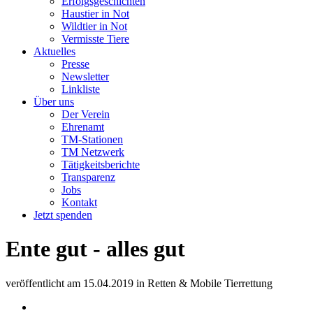
Erfolgsgeschichten
Haustier in Not
Wildtier in Not
Vermisste Tiere
Aktuelles
Presse
Newsletter
Linkliste
Über uns
Der Verein
Ehrenamt
TM-Stationen
TM Netzwerk
Tätigkeitsberichte
Transparenz
Jobs
Kontakt
Jetzt spenden
Ente gut - alles gut
veröffentlicht am
15.04.2019
in
Retten & Mobile Tierrettung