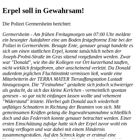
Erpel soll in Gewahrsam!
Die Polizei Germersheim berichtet:
Germersheim - Am frühen Freitagmorgen um 07:00 Uhr meldete
ein besorgter Autofahrer eine am Boden festgefrorene Ente bei der
Polizei in Germersheim. Besagte Ente, genauer gesagt handelte es
sich um einen stattlichen Erpel, konnte tatsächlich neben der
Joseph-Probst-Straße im Gras sitzend vorgefunden werden. Zwar
war "Donald", wie ihn die Kollegen vor Ort kurzerhand tauften,
nicht wirklich festgefroren, aber anscheinend verletzt. Da Donald
außerdem jeglichen Fluchtinstinkt vermissen ließ, wurde eine
Mitarbeiterin der TERRA MATER Tierauffangstation Lustadt
hinzugezogen. Die "Festnahme" gestaltete sich jedoch schwieriger
als gedacht, da sich das kleine Kerlchen - vermeintlich spontan
genesen - so gar nicht einfangen lassen wollte und vehement
"Widerstand" leistete. Hierbei gab Donald auch wiederholt
unflätiges Schnattern in Richtung der Beamten von sich. Mit
gemeinsamen Kräften gelang die Ingewahrsamnahme schließlich
doch und das Federvieh konnte genauer betrachtet werden. Einer
ersten Einschätzung zufolge hatte sich der Erpel zuvor wohl ein
wenig verflogen und war dabei mit einem Hindernis
zusammengestoßen. Auf den Schreck legte er erstmal eine