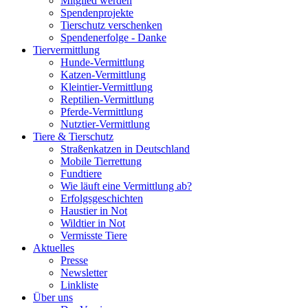
Mitglied werden
Spendenprojekte
Tierschutz verschenken
Spendenerfolge - Danke
Tiervermittlung
Hunde-Vermittlung
Katzen-Vermittlung
Kleintier-Vermittlung
Reptilien-Vermittlung
Pferde-Vermittlung
Nutztier-Vermittlung
Tiere & Tierschutz
Straßenkatzen in Deutschland
Mobile Tierrettung
Fundtiere
Wie läuft eine Vermittlung ab?
Erfolgsgeschichten
Haustier in Not
Wildtier in Not
Vermisste Tiere
Aktuelles
Presse
Newsletter
Linkliste
Über uns