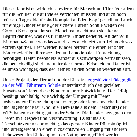
Dieses Jahr ist es wirklich schwierig für Mensch und Tier. Vor allem
für die Schüler, die auf vieles verzichten mussten und auch noch
müssen. Tagesabläufe sind komplett auf den Kopf gestellt und auch
für einige Kinder wurde „der sichere Hafen“ Schule wegen der
Corona Krise geschlossen. Manchmal macht man sich keinen
Begriff darüber, was das für unsere Kinder bedeutet. An der Willi-
Fährmann-Schule war das – und ist es auch jetzt zum Teil noch so -
extrem spürbar. Hier werden Kinder betreut, die einen erhöhten
Förderbedarf bei ihrer sozialen und emotionalen Entwicklung
benötigen. Heißt: besonders Kinder aus schwierigen Verhältnissen,
die benachteiligt sind und unter der Corona Krise leiden. Daher ist
es umso wichtiger, dass der Betrieb an den Schulen wieder anläuft.
Unser Projekt, der Tierhof und der Einsatz
tiergestützter Pädagogik
an der Willi-Fährmann-Schule
unterstützt durch den gezielten
Einsatz von Tieren diese Kinder in ihrer Entwicklung. Der Erfolg
bestätigt nachhaltig, wie wichtig der Umgang mit Tieren
insbesondere für erziehungsschwierige oder lernschwache Kinder
und Jugendliche ist. Und, die Tiere (alle aus dem Tierschutz) der
WFS haben es richtig gut an der Schule. Die Kinder begegnen den
Tieren mit Respekt und Verantwortung. Es ist uns als
Tierschutzverein sehr wichtig, dass gerade Kinder frühestmöglich
und altersgerecht an einen rücksichtsvollen Umgang mit anderen
Lebewesen, im Einklang mit der Natur, herangeführt werden.