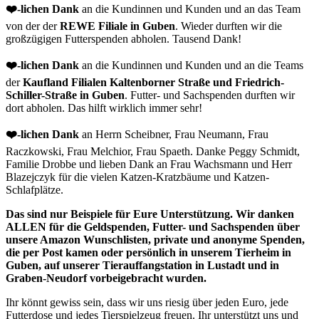
❤️-lichen Dank
an die Kundinnen und Kunden und an das Team
von der der
REWE Filiale in Guben
. Wieder durften wir die
großzügigen Futterspenden abholen. Tausend Dank!
❤️
-lichen Dank
an die Kundinnen und Kunden und an die Teams
der
Kaufland Filialen Kaltenborner Straße und Friedrich-
Schiller-Straße in Guben
. Futter- und Sachspenden durften wir
dort abholen. Das hilft wirklich immer sehr!
❤️-lichen Dank
an Herrn Scheibner, Frau Neumann, Frau
Raczkowski, Frau Melchior, Frau Spaeth. Danke Peggy Schmidt,
Familie Drobbe und lieben Dank an Frau Wachsmann und Herr
Blazejczyk für die vielen Katzen-Kratzbäume und Katzen-
Schlafplätze.
Das sind nur Beispiele für Eure Unterstützung. Wir danken
ALLEN für die Geldspenden, Futter- und Sachspenden über
unsere Amazon Wunschlisten, private und anonyme Spenden,
die per Post kamen oder persönlich in unserem Tierheim in
Guben, auf unserer Tierauffangstation in Lustadt und in
Graben-Neudorf vorbeigebracht wurden.
Ihr könnt gewiss sein, dass wir uns riesig über jeden Euro, jede
Futterdose und jedes Tierspielzeug freuen. Ihr unterstützt uns und