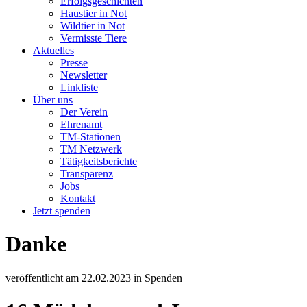
Erfolgsgeschichten
Haustier in Not
Wildtier in Not
Vermisste Tiere
Aktuelles
Presse
Newsletter
Linkliste
Über uns
Der Verein
Ehrenamt
TM-Stationen
TM Netzwerk
Tätigkeitsberichte
Transparenz
Jobs
Kontakt
Jetzt spenden
Danke
veröffentlicht am
22.02.2023
in
Spenden