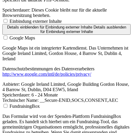
Speicherdauer:
Dieses Cookie bleibt nur für die aktuelle
Browsersitzung bestehen.
Einbindung externer Inhalte
Details einblenden
für Einbindung externer Inhalte
Details ausblenden
für Einbindung externer Inhalte
Google Maps
Google Maps ist ein integrierter Kartendienst. Das Unternehmen ist
Google Ireland Limited, Gordon House, 4 Barrow St, Dublin 4,
Ireland
Datenschutzbestimmungen des Datenverarbeiters
http://www.google.com/intl/de/policies/privacy/
Anbieter:
Google Ireland Limited, Google Building Gordon House,
4 Barrow St, Dublin, D04 E5W5, Irland
Speicherdauer:
6 - 24 Monate
Technischer Name:
__Secure-ENID,SOCS,CONSENT,AEC
FundraisingBox
Das Formular wird von der Spenden-Plattform FundraisingBox
geladen. Es handelt sich hierbei um ein Fundraising-Tool, das
gemeinnützigen Organisationen ermöglicht, professionelles digitales
Fundraising zu betreiben. Wenn Sie damit einverstanden sind,