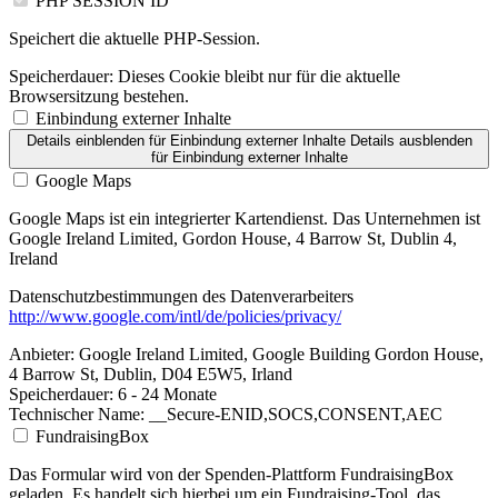
PHP SESSION ID
Speichert die aktuelle PHP-Session.
Speicherdauer:
Dieses Cookie bleibt nur für die aktuelle
Browsersitzung bestehen.
Einbindung externer Inhalte
Details einblenden
für Einbindung externer Inhalte
Details ausblenden
für Einbindung externer Inhalte
Google Maps
Google Maps ist ein integrierter Kartendienst. Das Unternehmen ist
Google Ireland Limited, Gordon House, 4 Barrow St, Dublin 4,
Ireland
Datenschutzbestimmungen des Datenverarbeiters
http://www.google.com/intl/de/policies/privacy/
Anbieter:
Google Ireland Limited, Google Building Gordon House,
4 Barrow St, Dublin, D04 E5W5, Irland
Speicherdauer:
6 - 24 Monate
Technischer Name:
__Secure-ENID,SOCS,CONSENT,AEC
FundraisingBox
Das Formular wird von der Spenden-Plattform FundraisingBox
geladen. Es handelt sich hierbei um ein Fundraising-Tool, das