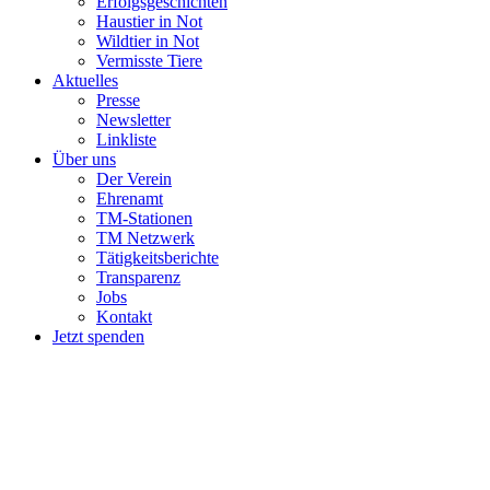
Erfolgsgeschichten
Haustier in Not
Wildtier in Not
Vermisste Tiere
Aktuelles
Presse
Newsletter
Linkliste
Über uns
Der Verein
Ehrenamt
TM-Stationen
TM Netzwerk
Tätigkeitsberichte
Transparenz
Jobs
Kontakt
Jetzt spenden