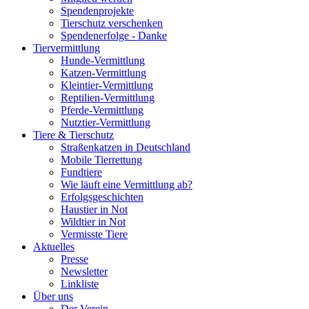
Spendenprojekte
Tierschutz verschenken
Spendenerfolge - Danke
Tiervermittlung
Hunde-Vermittlung
Katzen-Vermittlung
Kleintier-Vermittlung
Reptilien-Vermittlung
Pferde-Vermittlung
Nutztier-Vermittlung
Tiere & Tierschutz
Straßenkatzen in Deutschland
Mobile Tierrettung
Fundtiere
Wie läuft eine Vermittlung ab?
Erfolgsgeschichten
Haustier in Not
Wildtier in Not
Vermisste Tiere
Aktuelles
Presse
Newsletter
Linkliste
Über uns
Der Verein