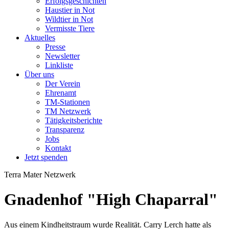
Erfolgsgeschichten
Haustier in Not
Wildtier in Not
Vermisste Tiere
Aktuelles
Presse
Newsletter
Linkliste
Über uns
Der Verein
Ehrenamt
TM-Stationen
TM Netzwerk
Tätigkeitsberichte
Transparenz
Jobs
Kontakt
Jetzt spenden
Terra Mater Netzwerk
Gnadenhof "High Chaparral"
Aus einem Kindheitstraum wurde Realität. Carry Lerch hatte als