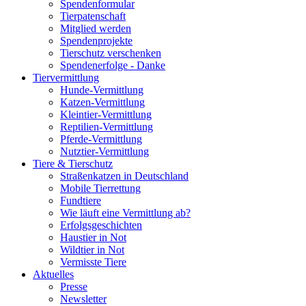
Spendenformular
Tierpatenschaft
Mitglied werden
Spendenprojekte
Tierschutz verschenken
Spendenerfolge - Danke
Tiervermittlung
Hunde-Vermittlung
Katzen-Vermittlung
Kleintier-Vermittlung
Reptilien-Vermittlung
Pferde-Vermittlung
Nutztier-Vermittlung
Tiere & Tierschutz
Straßenkatzen in Deutschland
Mobile Tierrettung
Fundtiere
Wie läuft eine Vermittlung ab?
Erfolgsgeschichten
Haustier in Not
Wildtier in Not
Vermisste Tiere
Aktuelles
Presse
Newsletter