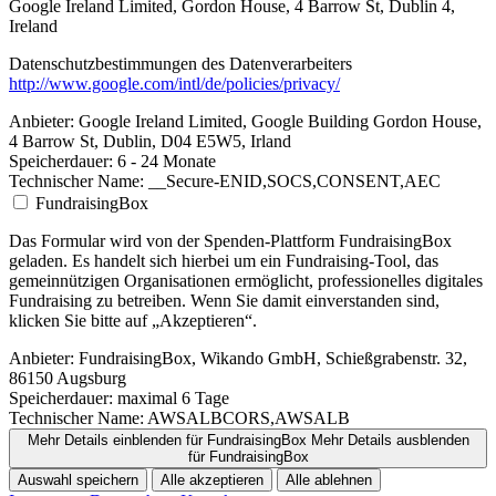
Google Ireland Limited, Gordon House, 4 Barrow St, Dublin 4,
Ireland
Datenschutzbestimmungen des Datenverarbeiters
http://www.google.com/intl/de/policies/privacy/
Anbieter:
Google Ireland Limited, Google Building Gordon House,
4 Barrow St, Dublin, D04 E5W5, Irland
Speicherdauer:
6 - 24 Monate
Technischer Name:
__Secure-ENID,SOCS,CONSENT,AEC
FundraisingBox
Das Formular wird von der Spenden-Plattform FundraisingBox
geladen. Es handelt sich hierbei um ein Fundraising-Tool, das
gemeinnützigen Organisationen ermöglicht, professionelles digitales
Fundraising zu betreiben. Wenn Sie damit einverstanden sind,
klicken Sie bitte auf „Akzeptieren“.
Anbieter:
FundraisingBox, Wikando GmbH, Schießgrabenstr. 32,
86150 Augsburg
Speicherdauer:
maximal 6 Tage
Technischer Name:
AWSALBCORS,AWSALB
Mehr Details einblenden
für FundraisingBox
Mehr Details ausblenden
für FundraisingBox
Auswahl speichern
Alle akzeptieren
Alle ablehnen