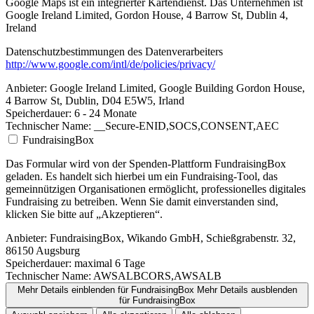
Google Maps ist ein integrierter Kartendienst. Das Unternehmen ist
Google Ireland Limited, Gordon House, 4 Barrow St, Dublin 4,
Ireland
Datenschutzbestimmungen des Datenverarbeiters
http://www.google.com/intl/de/policies/privacy/
Anbieter:
Google Ireland Limited, Google Building Gordon House,
4 Barrow St, Dublin, D04 E5W5, Irland
Speicherdauer:
6 - 24 Monate
Technischer Name:
__Secure-ENID,SOCS,CONSENT,AEC
FundraisingBox
Das Formular wird von der Spenden-Plattform FundraisingBox
geladen. Es handelt sich hierbei um ein Fundraising-Tool, das
gemeinnützigen Organisationen ermöglicht, professionelles digitales
Fundraising zu betreiben. Wenn Sie damit einverstanden sind,
klicken Sie bitte auf „Akzeptieren“.
Anbieter:
FundraisingBox, Wikando GmbH, Schießgrabenstr. 32,
86150 Augsburg
Speicherdauer:
maximal 6 Tage
Technischer Name:
AWSALBCORS,AWSALB
Mehr Details einblenden
für FundraisingBox
Mehr Details ausblenden
für FundraisingBox