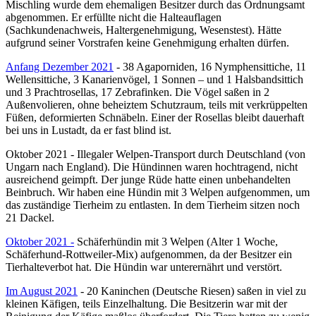
Mischling wurde dem ehemaligen Besitzer durch das Ordnungsamt
abgenommen. Er erfüllte nicht die Halteauflagen
(Sachkundenachweis, Haltergenehmigung, Wesenstest). Hätte
aufgrund seiner Vorstrafen keine Genehmigung erhalten dürfen.
Anfang Dezember 2021
- 38 Agaporniden, 16 Nymphensittiche, 11
Wellensittiche, 3 Kanarienvögel, 1 Sonnen – und 1 Halsbandsittich
und 3 Prachtrosellas, 17 Zebrafinken. Die Vögel saßen in 2
Außenvolieren, ohne beheiztem Schutzraum, teils mit verkrüppelten
Füßen, deformierten Schnäbeln. Einer der Rosellas bleibt dauerhaft
bei uns in Lustadt, da er fast blind ist.
Oktober 2021 - Illegaler Welpen-Transport durch Deutschland (von
Ungarn nach England). Die Hündinnen waren hochtragend, nicht
ausreichend geimpft. Der junge Rüde hatte einen unbehandelten
Beinbruch. Wir haben eine Hündin mit 3 Welpen aufgenommen, um
das zuständige Tierheim zu entlasten. In dem Tierheim sitzen noch
21 Dackel.
Oktober 2021 -
Schäferhündin mit 3 Welpen (Alter 1 Woche,
Schäferhund-Rottweiler-Mix) aufgenommen, da der Besitzer ein
Tierhalteverbot hat. Die Hündin war unterernährt und verstört.
Im August 2021
- 20 Kaninchen (Deutsche Riesen) saßen in viel zu
kleinen Käfigen, teils Einzelhaltung. Die Besitzerin war mit der