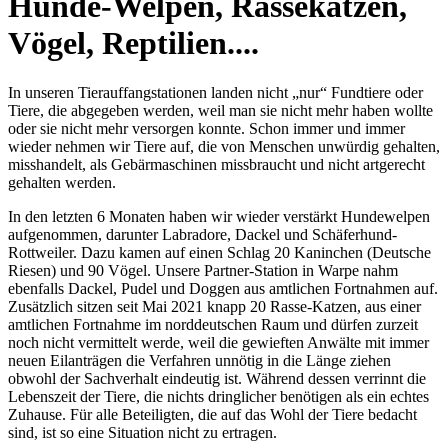
Hunde-Welpen, Rassekatzen,
Vögel, Reptilien....
In unseren Tierauffangstationen landen nicht „nur“ Fundtiere oder
Tiere, die abgegeben werden, weil man sie nicht mehr haben wollte
oder sie nicht mehr versorgen konnte. Schon immer und immer
wieder nehmen wir Tiere auf, die von Menschen unwürdig gehalten,
misshandelt, als Gebärmaschinen missbraucht und nicht artgerecht
gehalten werden.
In den letzten 6 Monaten haben wir wieder verstärkt Hundewelpen
aufgenommen, darunter Labradore, Dackel und Schäferhund-
Rottweiler. Dazu kamen auf einen Schlag 20 Kaninchen (Deutsche
Riesen) und 90 Vögel. Unsere Partner-Station in Warpe nahm
ebenfalls Dackel, Pudel und Doggen aus amtlichen Fortnahmen auf.
Zusätzlich sitzen seit Mai 2021 knapp 20 Rasse-Katzen, aus einer
amtlichen Fortnahme im norddeutschen Raum und dürfen zurzeit
noch nicht vermittelt werde, weil die gewieften Anwälte mit immer
neuen Eilanträgen die Verfahren unnötig in die Länge ziehen
obwohl der Sachverhalt eindeutig ist. Während dessen verrinnt die
Lebenszeit der Tiere, die nichts dringlicher benötigen als ein echtes
Zuhause. Für alle Beteiligten, die auf das Wohl der Tiere bedacht
sind, ist so eine Situation nicht zu ertragen.