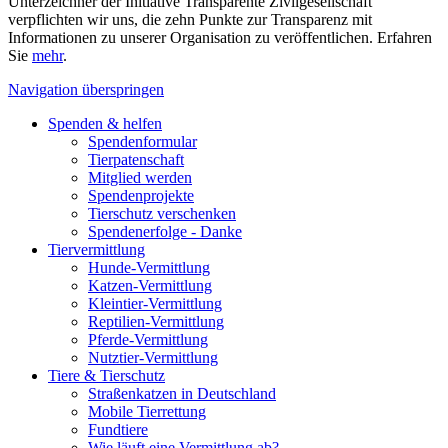
Unterzeichner der Initiative Transparente Zivilgesellschaft
verpflichten wir uns, die zehn Punkte zur Transparenz mit
Informationen zu unserer Organisation zu veröffentlichen. Erfahren
Sie
mehr
.
Navigation überspringen
Spenden & helfen
Spendenformular
Tierpatenschaft
Mitglied werden
Spendenprojekte
Tierschutz verschenken
Spendenerfolge - Danke
Tiervermittlung
Hunde-Vermittlung
Katzen-Vermittlung
Kleintier-Vermittlung
Reptilien-Vermittlung
Pferde-Vermittlung
Nutztier-Vermittlung
Tiere & Tierschutz
Straßenkatzen in Deutschland
Mobile Tierrettung
Fundtiere
Wie läuft eine Vermittlung ab?