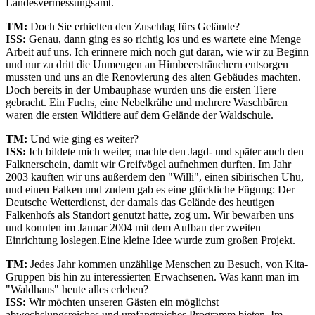
Landesvermessungsamt.
TM:
Doch Sie erhielten den Zuschlag fürs Gelände?
ISS:
Genau, dann ging es so richtig los und es wartete eine Menge
Arbeit auf uns. Ich erinnere mich noch gut daran, wie wir zu Beginn
und nur zu dritt die Unmengen an Himbeersträuchern entsorgen
mussten und uns an die Renovierung des alten Gebäudes machten.
Doch bereits in der Umbauphase wurden uns die ersten Tiere
gebracht. Ein Fuchs, eine Nebelkrähe und mehrere Waschbären
waren die ersten Wildtiere auf dem Gelände der Waldschule.
TM:
Und wie ging es weiter?
ISS:
Ich bildete mich weiter, machte den Jagd- und später auch den
Falknerschein, damit wir Greifvögel aufnehmen durften. Im Jahr
2003 kauften wir uns außerdem den "Willi", einen sibirischen Uhu,
und einen Falken und zudem gab es eine glückliche Fügung: Der
Deutsche Wetterdienst, der damals das Gelände des heutigen
Falkenhofs als Standort genutzt hatte, zog um. Wir bewarben uns
und konnten im Januar 2004 mit dem Aufbau der zweiten
Einrichtung loslegen.Eine kleine Idee wurde zum großen Projekt.
TM:
Jedes Jahr kommen unzählige Menschen zu Besuch, von Kita-
Gruppen bis hin zu interessierten Erwachsenen. Was kann man im
"Waldhaus" heute alles erleben?
ISS:
Wir möchten unseren Gästen ein möglichst
abwechslungsreiches und umfangreiches Programm bieten. Im