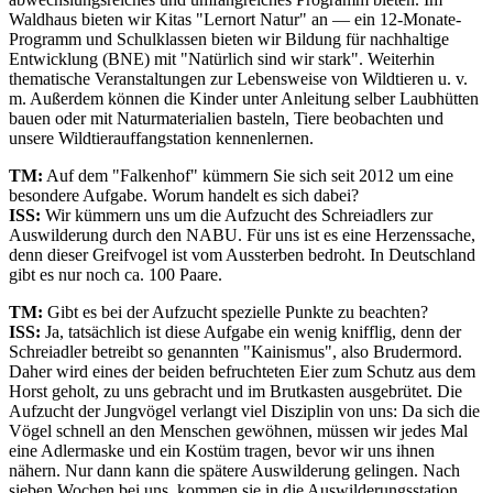
Waldhaus bieten wir Kitas "Lernort Natur" an — ein 12-Monate-
Programm und Schulklassen bieten wir Bildung für nachhaltige
Entwicklung (BNE) mit "Natürlich sind wir stark". Weiterhin
thematische Veranstaltungen zur Lebensweise von Wildtieren u. v.
m. Außerdem können die Kinder unter Anleitung selber Laubhütten
bauen oder mit Naturmaterialien basteln, Tiere beobachten und
unsere Wildtierauffangstation kennenlernen.
TM:
Auf dem "Falkenhof" kümmern Sie sich seit 2012 um eine
besondere Aufgabe. Worum handelt es sich dabei?
ISS:
Wir kümmern uns um die Aufzucht des Schreiadlers zur
Auswilderung durch den NABU. Für uns ist es eine Herzenssache,
denn dieser Greifvogel ist vom Aussterben bedroht. In Deutschland
gibt es nur noch ca. 100 Paare.
TM:
Gibt es bei der Aufzucht spezielle Punkte zu beachten?
ISS:
Ja, tatsächlich ist diese Aufgabe ein wenig knifflig, denn der
Schreiadler betreibt so genannten "Kainismus", also Brudermord.
Daher wird eines der beiden befruchteten Eier zum Schutz aus dem
Horst geholt, zu uns gebracht und im Brutkasten ausgebrütet. Die
Aufzucht der Jungvögel verlangt viel Disziplin von uns: Da sich die
Vögel schnell an den Menschen gewöhnen, müssen wir jedes Mal
eine Adlermaske und ein Kostüm tragen, bevor wir uns ihnen
nähern. Nur dann kann die spätere Auswilderung gelingen. Nach
sieben Wochen bei uns, kommen sie in die Auswilderungsstation